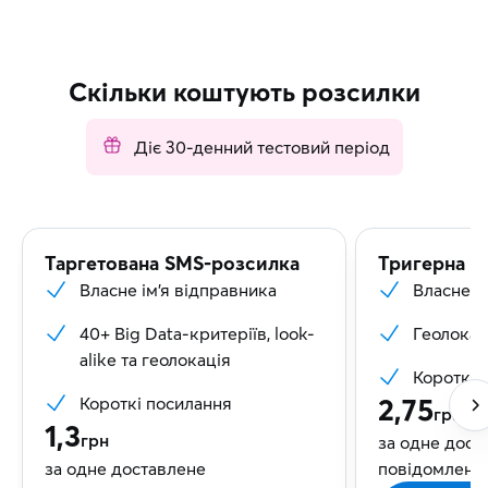
Скільки коштують розсилки
Діє 30-денний тестовий період
Таргетована SMS-розсилка
Тригерна S
Власне ім’я відправника
Власне і
40+ Big Data-критеріїв, look-
Геолокац
alike та геолокація
Короткі 
2,75
Короткі посилання
грн
1,3
грн
за одне дост
за одне доставлене
повідомленн