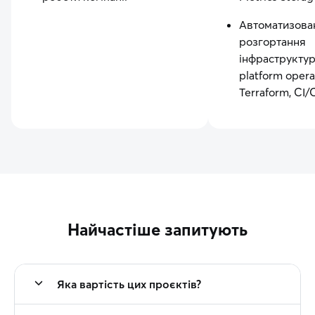
Автоматизова
розгортання
інфраструкту
platform operat
Terraform, CI
Найчастіше запитують
Яка вартість цих проєктів?