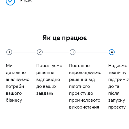
Як це працює
1
2
3
4
Ми
Проєктуємо
Поетапно
Надаємо
детально
рішення
впроваджуємо
технічну
аналізуємо
відповідно
рішення від
підтримк
потреби
до ваших
пілотного
до та
вашого
завдань
проєкту до
після
бізнесу
промислового
запуску
використання
проєкту