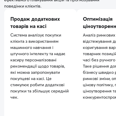
поведінки клієнтів.
Продаж додаткових
Оптимізація
товарів на касі
ціноутворен
Система аналізує покупки
Аналіз ринкових
клієнта з використанням
відстежування ди
машинного навчання і
коригування вар
штучного інтелекту та надає
товарних позиці
касиру персоналізовані
часі без ручного
рекомендації щодо товарів,
Таке рішення до
які можна запропонувати
бізнесу швидко 
покупцеві на касі. Це
ринкові зміни, о
стимулює робити додаткові
цінову політику,
покупки та збільшує середній
ціноутворення т
чек.
конкурентоспро