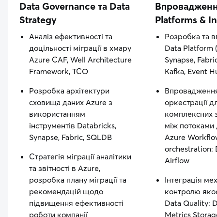
Data Governance та Data
Впровадженн
Strategy
Platforms & I
Аналіз ефективності та
Розробка та 
доцільності міграції в хмару
Data Platform 
Azure CAF, Well Architecture
Synapse, Fabri
Framework, TCO
Kafka, Event H
Розробка архітектури
Впровадження
сховища даних Azure з
оркестрації д
використанням
комплексних 
інструментів Databricks,
між потоками
Synapse, Fabric, SQLDB
Azure Workflo
orchestration: 
Стратегія міграції аналітики
Airflow
та звітності в Azure,
розробка плану міграції та
Інтеграція ме
рекомендацій щодо
контролю яко
підвищення ефективності
Data Quality: D
роботи компанії
Metrics Storag