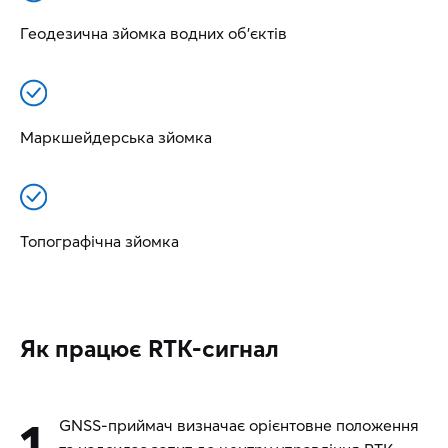
Геодезична зйомка водних об'єктів
Маркшейдерська зйомка
Топографічна зйомка
Як працює RTK-сигнал
1
GNSS-приймач визначає орієнтовне положення