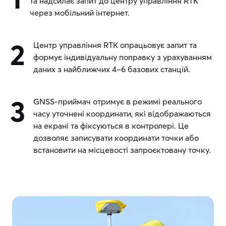
та надсилає запит до центру управління RTK
через мобільний інтернет.
2
Центр управління RTK опрацьовує запит та
формує індивідуальну поправку з урахуванням
даних з найближчих 4–6 базових станцій.
3
GNSS-приймач отримує в режимі реального
часу уточнені координати, які відображаються
на екрані та фіксуються в контролері. Це
дозволяє записувати координати точки або
встановити на місцевості запроєктовану точку.