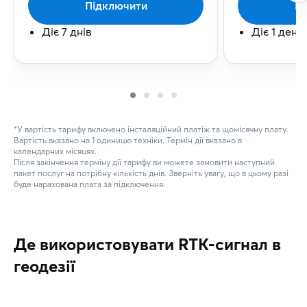
Підключити
Пі
Діє 7 днів
Діє 1 день
*У вартість тарифу включено інсталяційний платіж та щомісячну плату.
Вартість вказано на 1 одиницю техніки. Термін дії вказано в
календарних місяцях.
Після закінчення терміну дії тарифу ви можете замовити наступний
пакет послуг на потрібну кількість днів. Зверніть увагу, що в цьому разі
буде нарахована плата за підключення.
Де використовувати RTK-сигнал в
геодезії