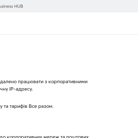
usiness HUB
іддалено працювати з корпоративними
чну IP-адресу.
 та тарифів Все разом.
 до корпоративних мереж та поштових