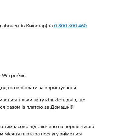
я абонентів Київстар) та
0 800 300 460
 99 грн/міс
додаткової плати за користування
ється тільки за ту кількість днів, що
ься разом із платою за Домашній
ло тимчасово відключено на перше число
м місяця плата за послугу зніметься