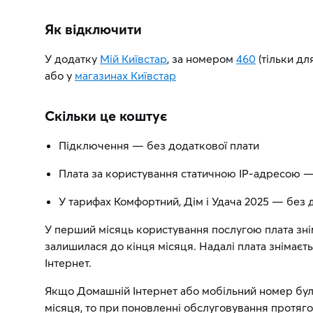
Як відключити
У додатку
Мій Київстар
, за номером
460
(тільки дл
або у
магазинах Київстар
Скільки це коштує
Підключення — без додаткової плати
Плата за користування статичною IP-адресою —
У тарифах Комфортний, Дім і Удача 2025 — без 
У перший місяць користування послугою плата зніма
залишилася до кінця місяця. Надалі плата знімаєт
Інтернет.
Якщо Домашній Інтернет або мобільний номер бу
місяця, то при поновленні обслуговування протяго