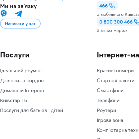
Ми на звʼязку
466
З мобільного Київст
0 800 300 466
Написати у чат
З інших мереж
Послуги
Інтернет-м
Ідеальний роумінг
Красиві номери
Дзвінки за кордон
Стартові пакети
Домашній Інтернет
Смартфони
Київстар ТБ
Телефони
Послуги для батьків і дітей
Роутери
Ігрова зона
Комп'ютерна техн