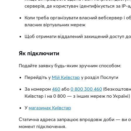
серверів, де користувач ідентифікується за IP
Коли треба організувати власний вебсервер і 
власних віртуальних мереж
Щоб отримати віддалений захищений доступ до 
Як підключити
Подайте заявку будь-яким зручним способом:
Перейдіть у
Мій Київстар
у розділ Послуги
За номером
460
або
0 800 300 460
(безкоштовн
Київстар і на 0 800 — з інших мереж по Україні)
У
магазинах Київстар
Статична адреса запрацює впродовж доби — ви от
момент підключення.