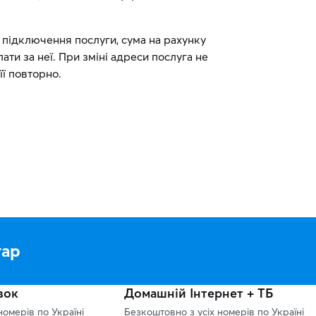
а підключення послуги, сума на рахунку
ати за неї. При зміні адреси послуга не
її повторно.
тар
зок
Домашній Інтернет + ТБ
номерів по Україні
Безкоштовно з усіх номерів по Україні