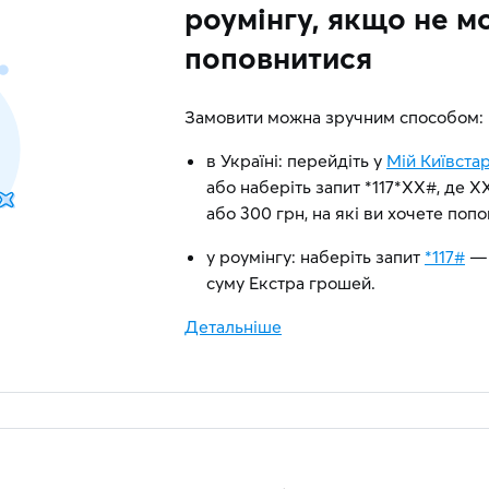
роумінгу, якщо не м
поповнитися
Замовити можна зручним способом:
в Україні: перейдіть у
Мій Київста
або наберіть запит *117*XХ#, де ХХ —
або 300 грн, на які ви хочете поп
у роумінгу: наберіть запит
*117#
— 
суму Екстра грошей.
Детальніше