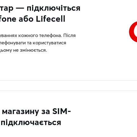
стар — підключіться
one або Lifecell
ваннях кожного телефона. Після
лефонувати та користуватися
цьому не змінюється.
 магазину за SIM-
 підключається