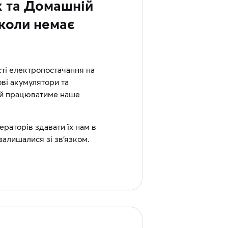
к та Домашній
 коли немає
сті електропостачання на
ві акумулятори та
ий працюватиме наше
раторів здавати їх нам в
алишалися зі зв’язком.