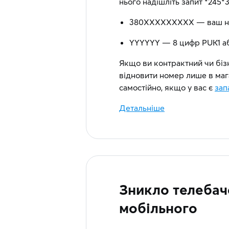
нього надішліть запит *24
380ХХXXXXXXX — ваш но
YYYYYY — 8 цифр PUK1 аб
Якщо ви контрактний чи бі
відновити номер лише в маг
самостійно, якщо у вас є
зап
Детальніше
Зникло телебач
мобільного