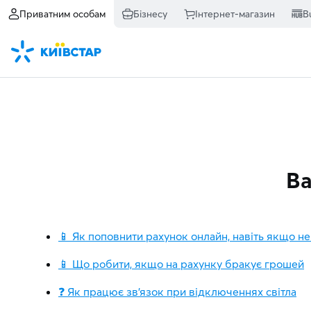
Приватним особам
Бізнесу
Інтернет-магазин
B
Ва
📱 Як поповнити рахунок онлайн, навіть якщо не
📱 Що робити, якщо на рахунку бракує грошей
❓ Як працює зв'язок при відключеннях світла