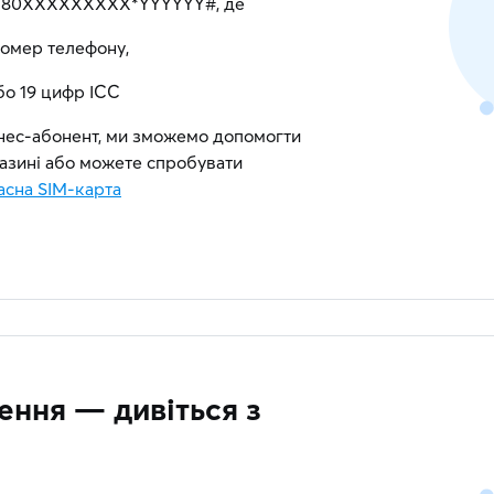
5*380ХХXXXXXXX*YYYYYY#, де
мер телефону,
о 19 цифр ICC
знес-абонент, ми зможемо допомогти
азині або можете спробувати
асна SIM-карта
ення — дивіться з