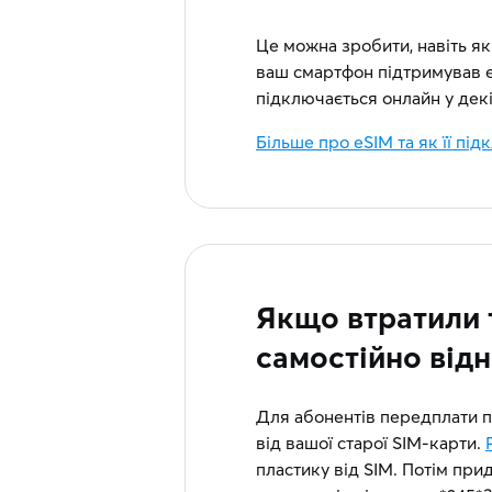
Це можна зробити, навіть я
ваш смартфон підтримував 
підключається онлайн у декі
Більше про eSIM та як її пі
Якщо втратили 
самостійно від
Для абонентів передплати п
від вашої старої SIM-карти.
пластику від SIM. Потім при