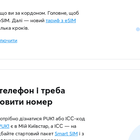
кщо ви за кордоном. Головне, щоб
eSIM. Далі — новий
тариф з eSIM
лька кроків.
дключити
телефон і треба
новити номер
отрібно дізнатися PUK1 або ICC-код
PUK1
є в Мій Київстар, а ICC — на
дбайте стартовий пакет
Smart SIM
і з