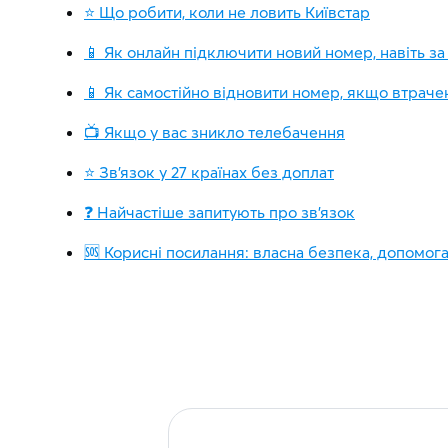
⭐ Що робити, коли не ловить Київстар
📱 Як онлайн підключити новий номер, навіть з
📱 Як самостійно відновити номер, якщо втрач
📺 Якщо у вас зникло телебачення
⭐ Зв'язок у 27 країнах без доплат
❓ Найчастіше запитують про зв'язок
🆘 Корисні посилання: ​​власна безпека, допомог