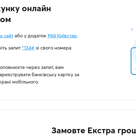
унку онлайн
бом
а сайт
або у додаток
Мій Київстар
.
іть запит
*134#
зі свого номера
повнюєте через запит, вам
ареєструвати банківську картку за
крані мобільного.
Замовте Екстра грош