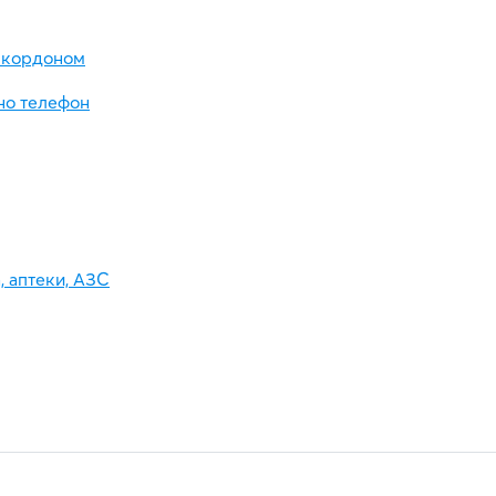
а кордоном
ено телефон
а, аптеки, АЗС