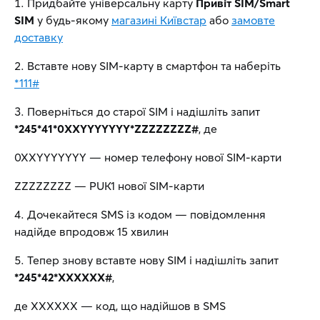
Придбайте універсальну карту
Привіт SIM/Smart
SIM
у будь-якому
магазині Київстар
або
замовте
доставку
Вставте нову SIM-карту в смартфон та наберіть
*111#
Поверніться до старої SIM і надішліть запит
*245*41*0XXYYYYYYY*ZZZZZZZZ#
, де
0XXYYYYYYY — номер телефону нової SIM-карти
ZZZZZZZZ — PUK1 нової SIM-карти
Дочекайтеся SMS із кодом — повідомлення
надійде впродовж 15 хвилин
Тепер знову вставте нову SIM і надішліть запит
*245*42*ХХХХХХ#
,
де ХХХХХХ — код, що надійшов в SMS