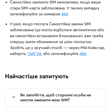
Самостійно замінити SIM неможливо, якщо ваша
стара SIM-карта заблокована. У такому випадку
зателефонуйте за номером
466
У разі, якщо послуга Самостійна заміна SIM
заблокована (це могло відбутися автоматично або
ви самостійно встановили блокування): вам треба
спершу зняти обмеження за цією послугою.
Зробіть це у зручний спосіб — через Мій Київстар,
наберіть
*245*2#
, або зателефонуйте
466
.
Найчастіше запитують
Як запобігти, щоб сторонні особи не
змогли замінити мою SIM?