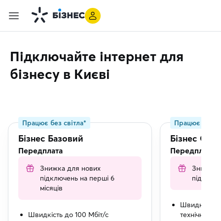
Підключайте інтернет для
бізнесу в Києві
Працює без світла*
Працює без св
Бізнес Базовий
Бізнес Опт
Передплата
Передплата
Знижка для нових
Знижка 
підключень на перші 6
підключе
місяців
Швидкість д
Швидкість до 100 Мбіт/с
технічної мо