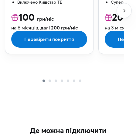
Включено Київстар ТБ
Суперсила К
100
200
грн/міс
г
на 6 місяців,
далі 200 грн/міс
на 3 місяці,
да
Перевірити покриття
Переві
Де можна підключити