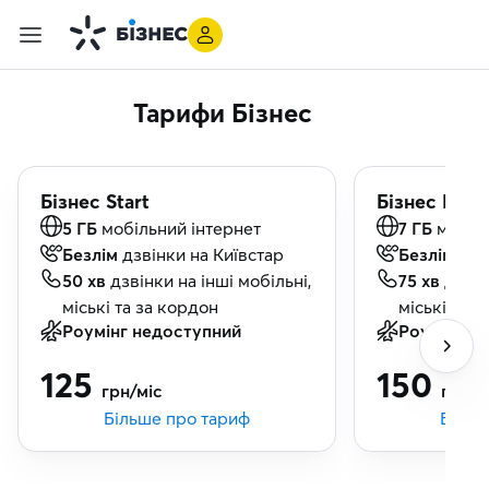
Тарифи Бізнес
Бізнес Start
Бізнес Mini
5
ГБ
мобільний інтернет
7
ГБ
мобіл
Безлім
дзвінки на Київстар
Безлім
дзв
50
хв
дзвінки на інші мобільні,
75
хв
дзвін
міські та за кордон
міські та з
Роумінг недоступний
Роумінг н
125
150
грн/міс
грн/м
Більше про тариф
Більш