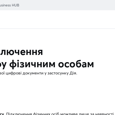
usiness HUB
ключення
фу фізичним особам
ої цифрові документи у застосунку Дія.
агу
. Підключення фізичних осіб можливе лише за наявності 