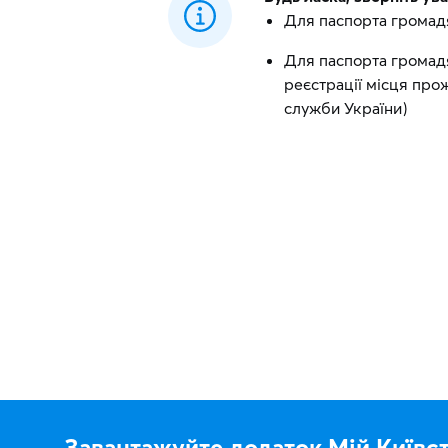
Для паспорта громадя
Для паспорта громад
реєстрації місця про
служби України)
Завантажуйте додаток Мій Київс