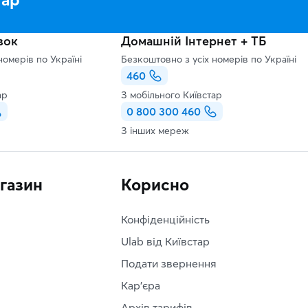
зок
Домашній Інтернет + ТБ
номерів по Україні
Безкоштовно з усіх номерів по Україні
460
ар
З мобільного Київстар
0 800 300 460
З інших мереж
агазин
Корисно
Конфіденційність
Ulab від Київстар
Подати звернення
Кар'єра
Архів тарифів