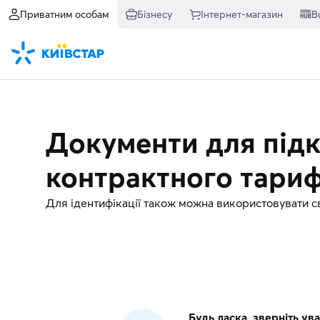
Приватним особам
Бізнесу
Інтернет-магазин
B
Документи для під
контрактного тари
Для ідентифікації також можна використовувати св
Будь ласка, зверніть ув