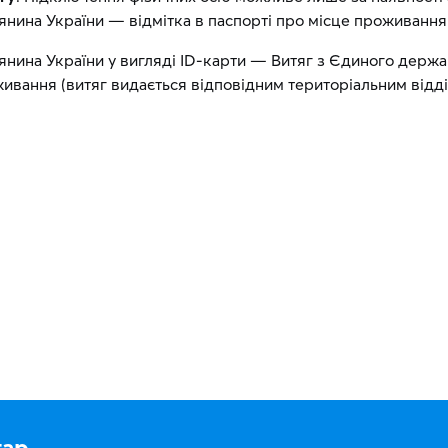
нина України — відмітка в паспорті про місце проживання
янина України у вигляді ID-карти — Витяг з Єдиного держ
живання (витяг видається відповідним територіальним відд
тар