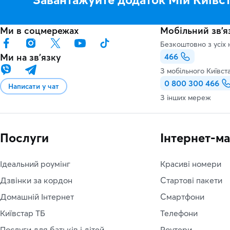
Ми в соцмережах
Мобільний зв'я
Безкоштовно з усіх 
Ми на звʼязку
466
З мобільного Київст
0 800 300 466
Написати у чат
З інших мереж
Послуги
Інтернет-м
Ідеальний роумінг
Красиві номери
Дзвінки за кордон
Стартові пакети
Домашній Інтернет
Смартфони
Київстар ТБ
Телефони
Послуги для батьків і дітей
Роутери