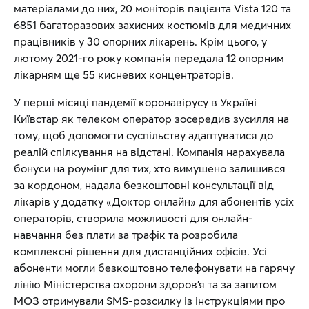
матеріалами до них, 20 моніторів пацієнта Vista 120 та
6851 багаторазових захисних костюмів для медичних
працівників у 30 опорних лікарень. Крім цього, у
лютому 2021-го року компанія передала 12 опорним
лікарням ще 55 кисневих концентраторів.
У перші місяці пандемії коронавірусу в Україні
Київстар як телеком оператор зосередив зусилля на
тому, щоб допомогти суспільству адаптуватися до
реалій спілкування на відстані. Компанія нарахувала
бонуси на роумінг для тих, хто вимушено залишився
за кордоном, надала безкоштовні консультації від
лікарів у додатку «Доктор онлайн» для абонентів усіх
операторів, створила можливості для онлайн-
навчання без плати за трафік та розробила
комплексні рішення для дистанційних офісів. Усі
абоненти могли безкоштовно телефонувати на гарячу
лінію Міністерства охорони здоров’я та за запитом
МОЗ отримували SMS-розсилку із інструкціями про