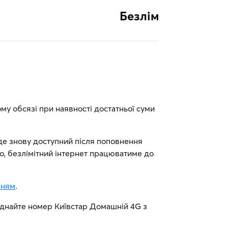
Безлім
му обсязі при наявності достатньої суми
де знову доступний після поповнення
о, безлімітний інтернет працюватиме до
нням
.
’єднайте номер Київстар Домашній 4G з