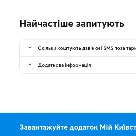
Найчастіше запитують
Скільки коштують дзвінки і SMS поза та
Додаткова інформація
Завантажуйте додаток Мій Київс