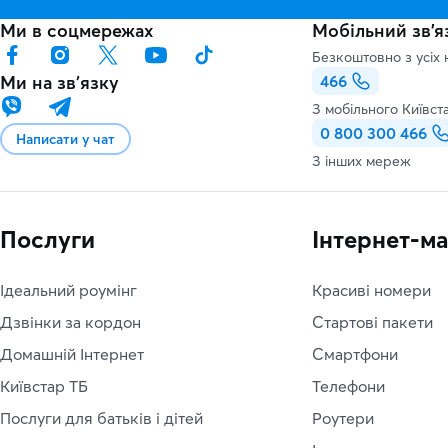
Ми в соцмережах
Мобільний зв'я
Безкоштовно з усіх 
Ми на звʼязку
466
З мобільного Київст
0 800 300 466
Написати у чат
З інших мереж
Послуги
Інтернет-м
Ідеальний роумінг
Красиві номери
Дзвінки за кордон
Стартові пакети
Домашній Інтернет
Смартфони
Київстар ТБ
Телефони
Послуги для батьків і дітей
Роутери