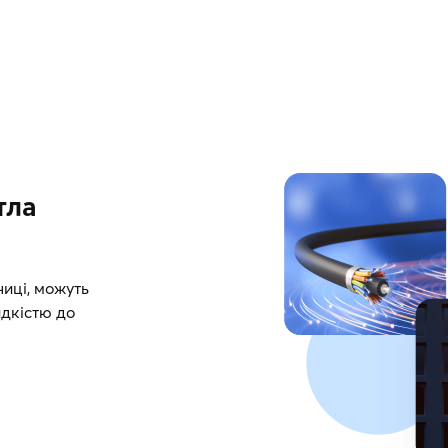
тла
ниці, можуть
дкістю до