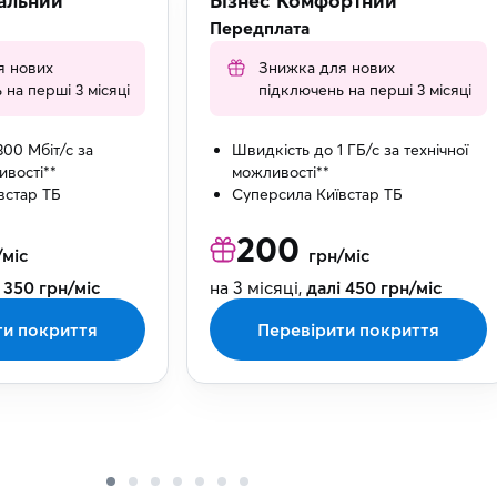
альний
Бізнес Комфортний
Передплата
я нових
Знижка для нових
 на перші 3 місяці
підключень на перші 3 місяці
00 Мбіт/с за
Швидкість до 1 ГБ/с за технічної
ивості**
можливості**
встар ТБ
Суперсила Київстар ТБ
200
/міс
грн/міс
 350 грн/міс
на 3 місяці,
далі 450 грн/міс
ти покриття
Перевірити покриття