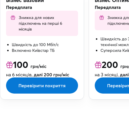
Бізнес Базовий
Бізнес Оптим
Передплата
Передплата
Знижка для нових
Знижка дл
підключень на перші 6
підключень
місяців
Швидкість до 3
Швидкість до 100 Мбіт/с
технічної можл
Включено Київстар ТБ
Суперсила Киї
100
200
грн/міс
грн
на 6 місяців,
далі 200 грн/міс
на 3 місяці,
далі
Перевірити покриття
Перевіри