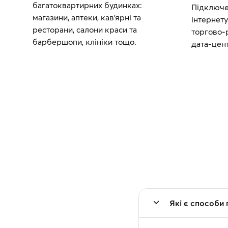
багатоквартирних будинках:
Підключе
магазини, аптеки, кав’ярні та
інтернету
ресторани, салони краси та
торгово-
барбершопи, клініки тощо.
дата-цен
Які є способи 