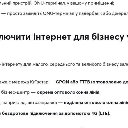
льний пристрій, ONU-термінал, у вашому приміщенні;
а — просто заживіть ONU-термінал у павербанк або джере
ючити інтернет для бізнесу у
інтернету для малого, середнього та великого бізнесу зал
 вже є мережа Київстар —
GPON або FTTB (оптоволокно до 
д, бізнес-центр —
окрема оптоволоконна лінія;
а, наприклад, автозаправка —
виділена оптоволоконна ліні
м
бездротове підключення за допомогою 4G (LTE).