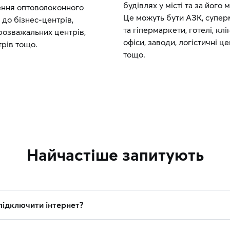
будівлях у місті та за його
ння оптоволоконного
Це можуть бути АЗК, супе
 до бізнес-центрів,
та гіпермаркети, готелі, клін
розважальних центрів,
офіси, заводи, логістичні ц
трів тощо.
тощо.
Найчастіше запитують
підключити інтернет?