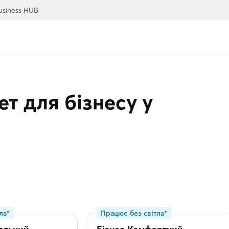
usiness HUB
т для бізнесу у
ла*
Працює без світла*