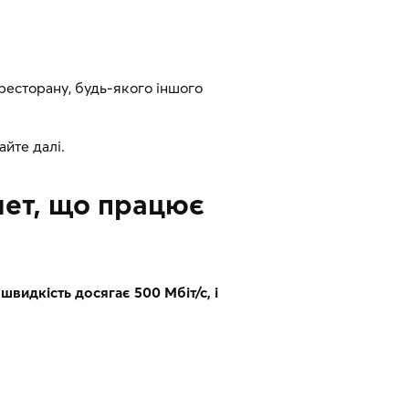
 ресторану, будь-якого іншого
айте далі.
нет, що працює
видкість досягає 500 Мбіт/с, і