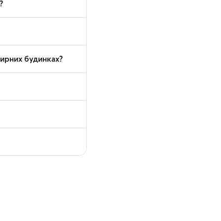
?
тирних будинках?