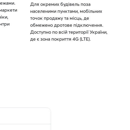
 межами.
Для окремих будівель поза
рмаркети
населеними пунктами, мобільних
іки,
точок продажу та місць, де
ентри
обмежено дротове підключення.
Доступно по всій території України,
де є зона покриття 4G (LTE).