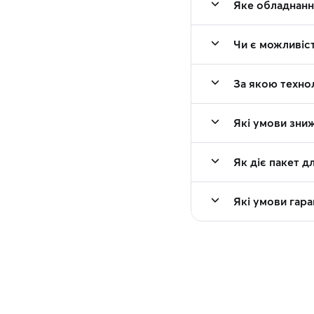
Яке обладнанн
Чи є можливіс
За якою техно
Які умови зниж
Як діє пакет д
Які умови гар