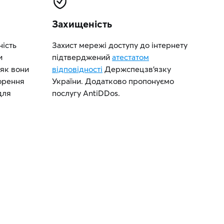
Захищеність
ість
Захист мережі доступу до інтернету
и
підтверджений
атестатом
 як вони
відповідності
Держспецзв’язку
орення
України. Додатково пропонуємо
для
послугу AntiDDos.