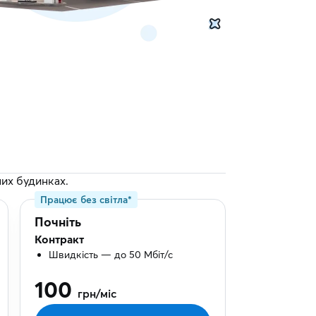
них будинках.
Працює без світла*
Працює без 
Почніть
Масштабу
Контракт
Контракт
Швидкість — до 50 Мбіт/с
Швидкість 
100
295
грн/міс
грн