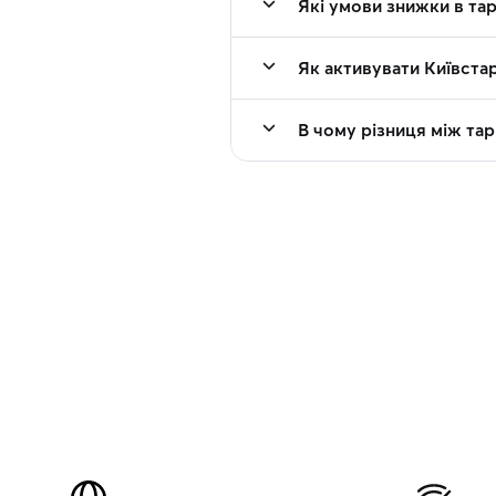
Які умови знижки в тар
Як активувати Київста
В чому різниця між та