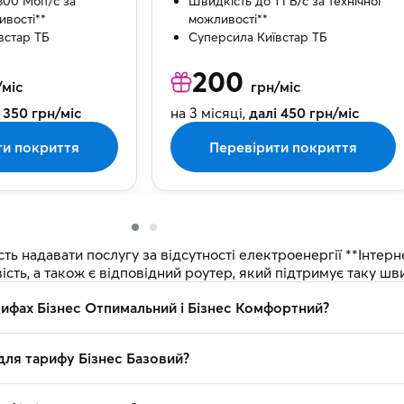
00 Мбіт/с за
Швидкість до 1 ГБ/с за технічної
ивості**
можливості**
встар ТБ
Суперсила Київстар ТБ
200
/міс
грн/міс
 350 грн/міс
на 3 місяці,
далі 450 грн/міс
ти покриття
Перевірити покриття
надавати послугу за відсутності електроенергії **Інтернет
сть, а також є відповідний роутер, який підтримує таку шв
рифах Бізнес Отпимальний і Бізнес Комфортний?
для тарифу Бізнес Базовий?