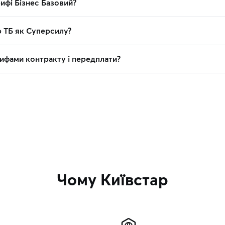
ифі Бізнес Базовий?
р ТБ як Суперсилу?
рифами контракту і передплати?
Чому Київстар