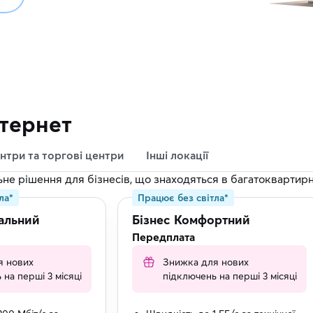
тернет
нтри та торгові центри
Інші локації
ьне рішення для бізнесів, що знаходяться в багатоквартир
ла*
Працює без світла*
альний
Бізнес Комфортний
Передплата
я нових
Знижка для нових
 на перші 3 місяці
підключень на перші 3 місяці