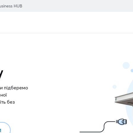
usiness HUB
у
ми підберемо
ної
іть без
1