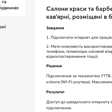
 та
 будинках
Салони краси та барб
кав’ярні, розміщені в
рні
Завдання
Підключити інтернет для працівн
Мати можливість використовуват
телефони, телевізори, касовий апар
відеоспостереження тощо).
Рішення
Підключення за технологією FTTB.
клієнта (WI-FI-роутера). Максимал
Результат
Доступ до швидкісного інтернету 
підключення.