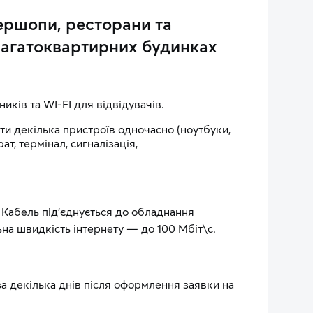
ершопи, ресторани та
 багатоквартирних будинках
иків та WI-FI для відвідувачів.
и декілька пристроїв одночасно (ноутбуки,
ат, термінал, сигналізація,
 Кабель під’єднується до обладнання
ьна швидкість інтернету — до 100 Мбіт\с.
за декілька днів після оформлення заявки на