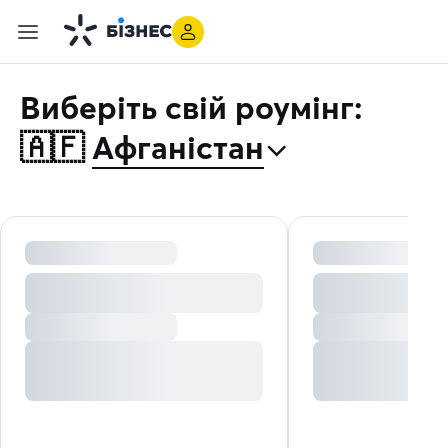
Виберіть свій роумінг:
⌃
🇦🇫
Афганістан