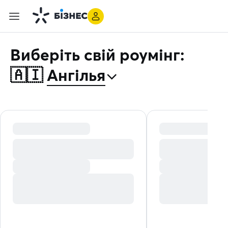
Виберіть свій роумінг:
⌃
🇦🇮
Ангілья