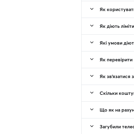
Як користувати
Як діють ліміт
Які умови діют
Як перевірити 
Як зв'язатися 
Скільки коштую
Що як на раху
Загубили теле