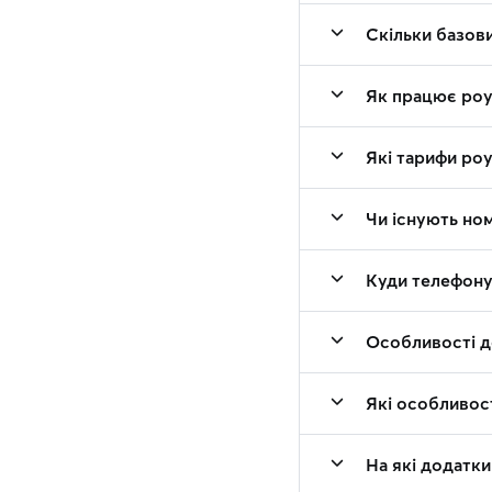
Скільки базов
Як працює роу
Які тарифи роу
Чи існують ном
Куди телефонув
Особливості д
Які особливос
На які додатки