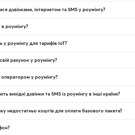
ся дзвінками, інтернетом та SMS у роумінгу?
и в роумінгу?
ь у роумінгу для тарифів IoT?
свій рахунок у роумінгу?
з оператором у роумінгу?
ть вихідні дзвінки та SMS із роумінгу в інші країни?
нку недостатньо коштів для оплати базового пакета?
фон?