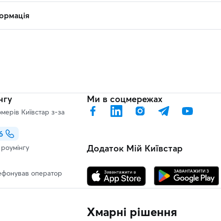
ормація
нгу
Ми в соцмережах
мерів Київстар з-за
6
Додаток Мій Київстар
и роумінгу
ефонував оператор
Хмарні рішення