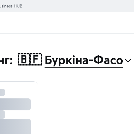
usiness HUB
⌃
нг:
🇧🇫
Буркіна-Фасо