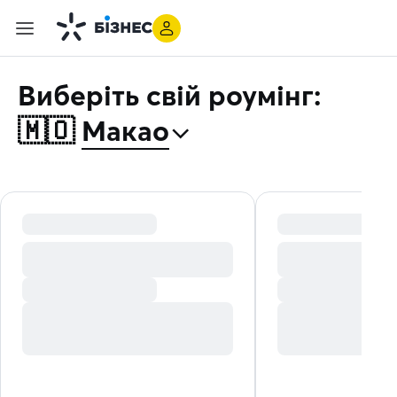
Виберіть свій роумінг:
⌃
🇲🇴
Макао