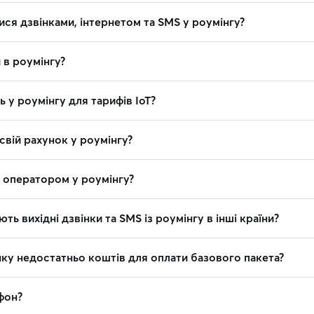
ся дзвінками, інтернетом та SMS у роумінгу?
и в роумінгу?
ь у роумінгу для тарифів IoT?
свій рахунок у роумінгу?
з оператором у роумінгу?
ть вихідні дзвінки та SMS із роумінгу в інші країни?
нку недостатньо коштів для оплати базового пакета?
фон?