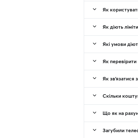
Як користувати
Як діють ліміт
Які умови діют
Як перевірити 
Як зв'язатися 
Скільки коштую
Що як на раху
Загубили теле