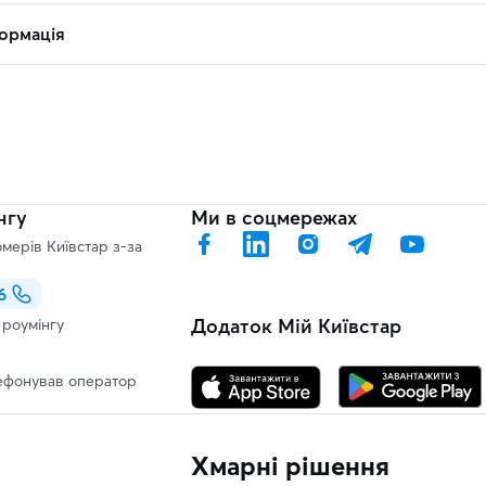
ормація
нгу
Ми в соцмережах
мерів Київстар з-за
6
Додаток Мій Київстар
и роумінгу
ефонував оператор
Хмарні рішення