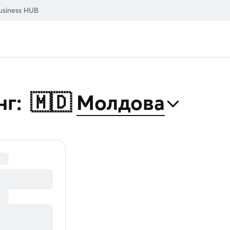
usiness HUB
⌃
нг:
🇲🇩
Молдова