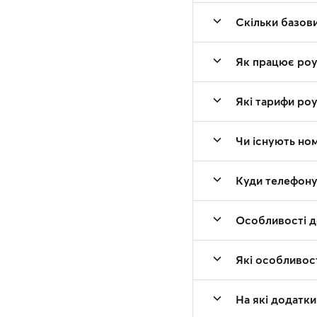
Скільки базов
Як працює роу
Які тарифи роу
Чи існують ном
Куди телефонув
Особливості д
Які особливос
На які додатки