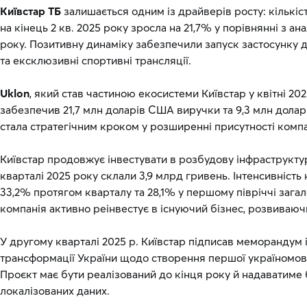
Київстар ТБ
залишається одним із драйверів росту: кількіс
на кінець 2 кв. 2025 року зросла на 21,7% у порівнянні з а
року. Позитивну динаміку забезпечили запуск застосунку 
та ексклюзивні спортивні трансляції.
Uklon
, який став частиною екосистеми Київстар у квітні 202
забезпечив 21,7 млн доларів США виручки та 9,3 млн долар
стала стратегічним кроком у розширенні присутності компа
Київстар продовжує інвестувати в розбудову інфраструкт
кварталі 2025 року склали 3,9 млрд гривень. Інтенсивність 
33,2% протягом кварталу та 28,1% у першому півріччі загал
компанія активно реінвестує в існуючий бізнес, розвиваюч
У другому кварталі 2025 р. Київстар підписав меморандум 
трансформації України щодо створення першої україномовн
Проєкт має бути реалізований до кінця року й надаватиме 
локалізованих даних.