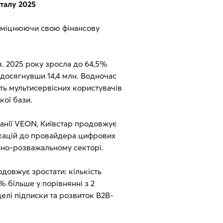
талу 2025
, зміцнюючи свою фінансову
кв. 2025 року зросла до 64,5%
, досягнувши 14,4 млн. Водночас
ть мультисервісних користувачів
кої бази.
панії VEON, Київстар продовжує
кацій до провайдера цифрових
ійно-розважальному секторі.
довжує зростати: кількість
8% більше у порівнянні з 2
елі підписки та розвиток B2B-