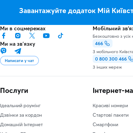
Завантажуйте додаток Мій Київс
Ми в соцмережах
Мобільний зв'я
Безкоштовно з усіх 
Ми на звʼязку
466
З мобільного Київст
0 800 300 466
Написати у чат
З інших мереж
Послуги
Інтернет-м
Ідеальний роумінг
Красиві номери
Дзвінки за кордон
Стартові пакети
Домашній Інтернет
Смартфони