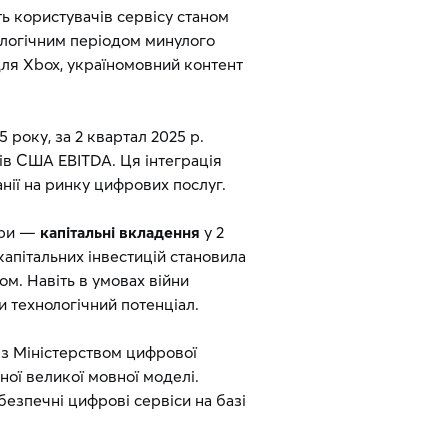
ть користувачів сервісу станом
налогічним періодом минулого
для Xbox, україномовний контент
5 року, за 2 квартал 2025 р.
ів США EBITDA. Ця інтеграція
нії на ринку цифрових послуг.
ури —
капітальні вкладення
у 2
капітальних інвестицій становила
ом. Навіть в умовах війни
и технологічний потенціал.
із Міністерством цифрової
ої великої мовної моделі.
безпечні цифрові сервіси на базі