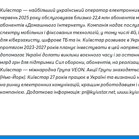
Київстар — найбільший український оператор електронних 
червень 2025 року обслуговував близько 22,4 млн абонентів мо
абонентів «Домашнього Інтернету». Компанія надає послу
спектру мобільних і фіксованих технологій, у тому числі 4G, Bi
для кіберзахисту, цифрове ТБ та ін. Київстар розвиває в Укра
протягом 2023-2027 років планує інвестувати в цей напрямо
допомагає Україні долати виклики воєнного часу і за останн
млрд грн для підтримки Сил оборони, абонентів, на реалізац
Київстар — міжнародна Група VEON. Акції Групи знаходятьс
(Нью-Йорк). Київстар 27 років працює в Україні та визнани
на ринку електронних комунікацій, кращим роботодавцем і 
компанією. Додаткова інформація: pr@kyivstar.net, www.kyivs