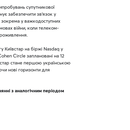
випробувань супутникової
ланує забезпечити зв’язок у
, зокрема у важкодоступних
умовах війни, коли телеком-
троживлення.
 Київстар на біржі Nasdaq у
ohen Circle заплановані на 12
ївстар стане першою українською
ючи нові горизонти для
внянні з аналогічним періодом