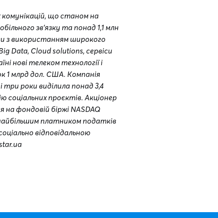
комунікацій, що станом на
більного зв’язку та понад 1,1 млн
ги з використанням широкого
g Data, Cloud solutions, сервіси
їні нові телеком технології і
к 1 млрд дол. США. Компанія
і три роки виділила понад 3,4
ію соціальних проєктів. Акціонер
я на фондовій біржі NASDAQ
й найбільшим платником податків
соціально відповідальною
tar.ua