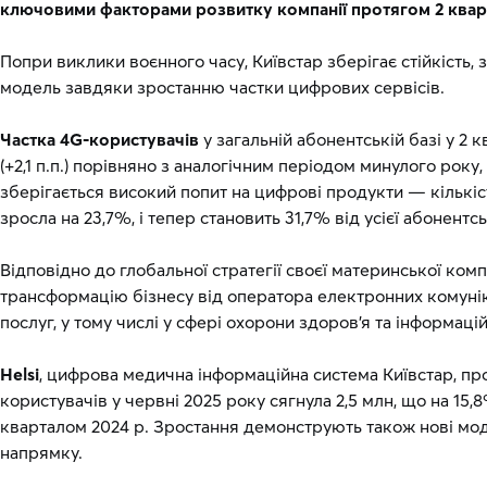
ключовими факторами розвитку компанії протягом 2 квар
Попри виклики воєнного часу, Київстар зберігає стійкість
модель завдяки зростанню частки цифрових сервісів.
Частка 4G-користувачів
у загальній абонентській базі у 2 
(+2,1 п.п.) порівняно з аналогічним періодом минулого року
зберігається високий попит на цифрові продукти — кількіс
зросла на 23,7%, і тепер становить 31,7% від усієї абонентсь
Відповідно до глобальної стратегії своєї материнської ком
трансформацію бізнесу від оператора електронних комуні
послуг, у тому числі у сфері охорони здоров'я та інформац
Helsi
, цифрова медична інформаційна система Київстар, про
користувачів у червні 2025 року сягнула 2,5 млн, що на 15,
кварталом 2024 р. Зростання демонструють також нові мод
напрямку.