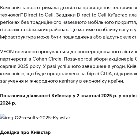
Компанія також отримала дозвіл на проведення тестових 
технології Direct to Cell. Завдяки Direct to Cell Київстар п
регіонах без традиційного наземного мобільного покриття
гірських та сільських районах. Це матиме особливу вагу в 
інфраструктура може бути пошкоджена або відсутнє елек
VEON впевнено просувається до опосередкованого лістингу
партнерстві з Cohen Circle. Позачергові збори акціонерів C
серпня 2025 року. У разі успішного завершення угоди, Ки
компанією, що буде представлена на біржі США, відкрива
залучення міжнародного капіталу в економіку країни.
Показники діяльності Київстар у 2 кварталі 2025 р. у порі
2024 р.
Довідка про Київстар