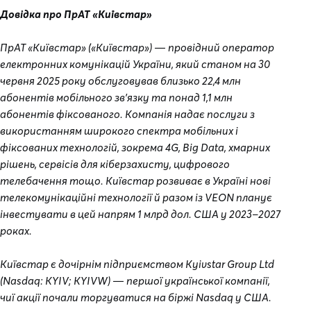
Довідка про ПрАТ «Київстар»
ПрАТ «Київстар» («Київстар») — провідний оператор
електронних комунікацій України, який станом на 30
червня 2025 року обслуговував близько 22,4 млн
абонентів мобільного зв’язку та понад 1,1 млн
абонентів фіксованого. Компанія надає послуги з
використанням широкого спектра мобільних і
фіксованих технологій, зокрема 4G, Big Data, хмарних
рішень, сервісів для кіберзахисту, цифрового
телебачення тощо. Київстар розвиває в Україні нові
телекомунікаційні технології й разом із VEON планує
інвестувати в цей напрям 1 млрд дол. США у 2023–2027
роках.
Київстар є дочірнім підприємством Kyivstar Group Ltd
(Nasdaq: KYIV; KYIVW) — першої української компанії,
чиї акції почали торгуватися на біржі Nasdaq у США.