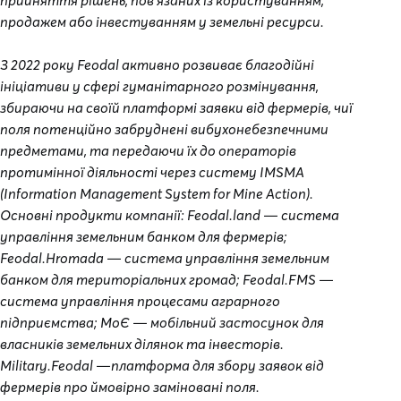
прийняття рішень, пов’язаних із користуванням,
продажем або інвестуванням у земельні ресурси.
З 2022 року Feodal активно розвиває благодійні
ініціативи у сфері гуманітарного розмінування,
збираючи на своїй платформі заявки від фермерів, чиї
поля потенційно забруднені вибухонебезпечними
предметами, та передаючи їх до операторів
протимінної діяльності через систему IMSMA
(Information Management System for Mine Action).
Основні продукти компанії: Feodal.land — система
управління земельним банком для фермерів;
Feodal.Hromada — система управління земельним
банком для територіальних громад; Feodal.FMS —
система управління процесами аграрного
підприємства; МоЄ — мобільний застосунок для
власників земельних ділянок та інвесторів.
Military.Feodal —платформа для збору заявок від
фермерів про ймовірно заміновані поля.