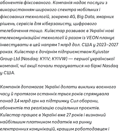
абонентів фіксованого. Компанія надає послуги з
використанням широкого спектра мобільних і
фіксованих технологій, зокрема 4G, Big Data, хмарних
рішень, сервісів для кіберзахисту, цифрового
телебачення тощо. Київстар розвиває в Україні нові
телекомунікаційні технології й разом із VEON планує
інвестувати в цей напрям 1 млрд дол. США у 2023–2027
роках. Київстар є дочірнім підприємством Kyivstar
Group Ltd (Nasdaq: KYIV; KYIVW) — першої української
компанії, чиї акції почали торгуватися на біржі Nasdaq
у США.
Компанія допомагає Україні долати виклики воєнного
часу й протягом останніх трьох років спрямувала
понад 3,4 млрд грн на підтримку Сил оборони,
абонентів та реалізацію соціальних проєктів.
Київстар працює в Україні вже 27 років і визнаний
найбільшим платником податків на ринку
електронних комунікацій, кращим роботодавцем і