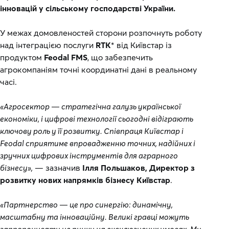
інновацій у сільському господарстві України.
У межах домовленостей сторони розпочнуть роботу
над інтеграцією послуги
RTK
* від Київстар із
продуктом
Feodal FMS
, що забезпечить
агрокомпаніям точні координатні дані в реальному
часі.
«Агросектор — стратегічна галузь української
економіки, і цифрові технології сьогодні відіграють
ключову роль у її розвитку. Співпраця Київстар і
Feodal сприятиме впровадженню точних, надійних і
зручних цифрових інструментів для аграрного
бізнесу»,
— зазначив
Ілля Польшаков, Директор з
розвитку нових напрямків бізнесу Київстар
.
«Партнерство — це про синергію: динамічну,
масштабну та інноваційну. Великі гравці можуть