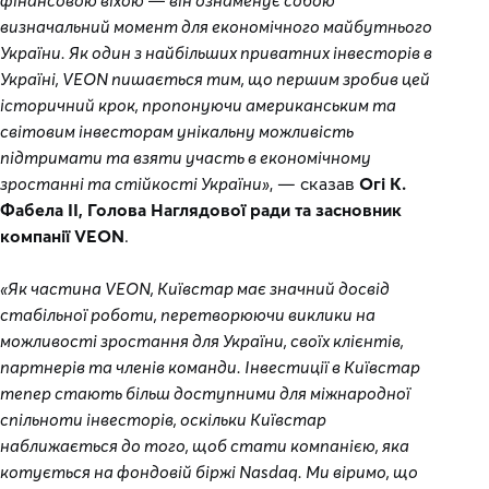
фінансовою віхою — він ознаменує собою
визначальний момент для економічного майбутнього
України. Як один з найбільших приватних інвесторів в
Україні, VEON пишається тим, що першим зробив цей
історичний крок, пропонуючи американським та
світовим інвесторам унікальну можливість
підтримати та взяти участь в економічному
зростанні та стійкості України»
, — сказав
Огі К.
Фабела ІІ, Голова Наглядової ради та засновник
компанії VEON
.
«Як частина VEON, Київстар має значний досвід
стабільної роботи, перетворюючи виклики на
можливості зростання для України, своїх клієнтів,
партнерів та членів команди. Інвестиції в Київстар
тепер стають більш доступними для міжнародної
спільноти інвесторів, оскільки Київстар
наближається до того, щоб стати компанією, яка
котується на фондовій біржі Nasdaq. Ми віримо, що