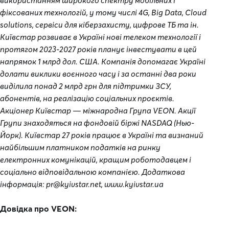
використанням широкого спектру мобільних і
фіксованих технологій, у тому числі 4G, Big Data, Cloud
solutions, сервіси для кіберзахисту, цифрове ТБ та ін.
Київстар розвиває в Україні нові телеком технології і
протягом 2023-2027 років планує інвестувати в цей
напрямок 1 млрд дол. США. Компанія допомагає Україні
долати виклики воєнного часу і за останні два роки
виділила понад 2 млрд грн для підтримки ЗСУ,
абонентів, на реалізацію соціальних проєктів.
Акціонер Київстар — міжнародна Група VEON. Акції
Групи знаходяться на фондовій біржі NASDAQ (Нью-
Йорк). Київстар 27 років працює в Україні та визнаний
найбільшим платником податків на ринку
електронних комунікацій, кращим роботодавцем і
соціально відповідальною компанією. Додаткова
інформація: pr@kyivstar.net, www.kyivstar.ua
Довідка про VEON: