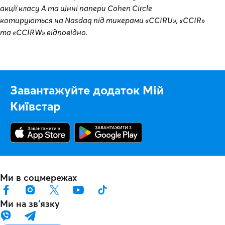
акції класу А та цінні папери Cohen Circle
котируються на Nasdaq під тикерами «CCIRU», «CCIR»
та «CCIRW» відповідно.
Завантажуйте додаток Мій
Київстар
Ми в соцмережах
Ми на звʼязку