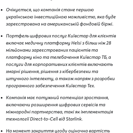
Очікується, що компанія стане першою
українською інвестиційною можливістю, яка буде
зареєстрована на американській фондовій біржі
.
Портфель цифрових послуг Київстар для клієнтів
включає медичну платформу Helsi з більш ніж 28
мільйонами зареєстрованих пацієнтів та
платформу кіно та телебачення Київстар ТБ, а
послуги для корпоративних клієнтів включають
хмарні рішення, рішення з кібербезпеки та
штучного інтелекту, а також напрям з розробки
програмного забезпечення Київстар Тех
.
Компанія має потужний потенціал зростання,
включаючи розширення цифрових сервісів та
міжнародні партнерства, такі як імплементація
технології Direct-to-Cell від Starlink.
На момент закриття угоди оціночна вартість