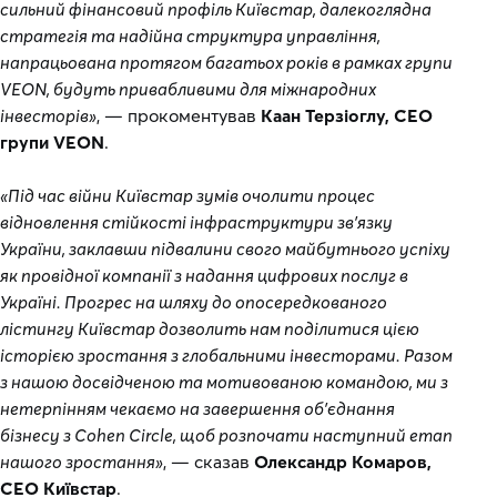
сильний фінансовий профіль Київстар, далекоглядна
стратегія та надійна структура управління,
напрацьована протягом багатьох років в рамках групи
VEON, будуть привабливими для міжнародних
інвесторів»
, — прокоментував
Каан Терзіоглу, СЕО
групи VEON
.
«Під час війни Київстар зумів очолити процес
відновлення стійкості інфраструктури зв’язку
України, заклавши підвалини свого майбутнього успіху
як провідної компанії з надання цифрових послуг в
Україні. Прогрес на шляху до опосередкованого
лістингу Київстар дозволить нам поділитися цією
історією зростання з глобальними інвесторами. Разом
з нашою досвідченою та мотивованою командою, ми з
нетерпінням чекаємо на завершення об’єднання
бізнесу з Cohen Circle, щоб розпочати наступний етап
нашого зростання»
, — сказав
Олександр Комаров,
СЕО Київстар
.