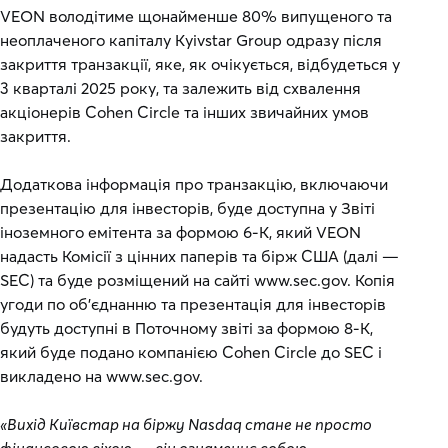
VEON володітиме щонайменше 80% випущеного та
неоплаченого капіталу Kyivstar Group одразу після
закриття транзакції, яке, як очікується, відбудеться у
3 кварталі 2025 року, та залежить від схвалення
акціонерів Cohen Circle та інших звичайних умов
закриття.
Додаткова інформація про транзакцію, включаючи
презентацію для інвесторів, буде доступна у Звіті
іноземного емітента за формою 6-K, який VEON
надасть Комісії з цінних паперів та бірж США (далі —
SEC) та буде розміщений на сайті www.sec.gov. Копія
угоди по об’єднанню та презентація для інвесторів
будуть доступні в Поточному звіті за формою 8-K,
який буде подано компанією Cohen Circle до SEC і
викладено на www.sec.gov.
«Вихід Київстар на біржу Nasdaq стане не просто