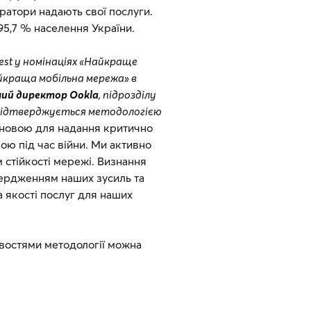
ратори надають свої послуги.
95,7 % населення України.
st у номінаціях «Найкраще
йкраща мобільна мережа» в
чий директор Ookla
, підрозділу
що підтверджується методологією
сновою для надання критично
ою під час війни. Ми активно
стійкості мережі. Визнання
ердженням наших зусиль та
а якості послуг для наших
востями методології можна