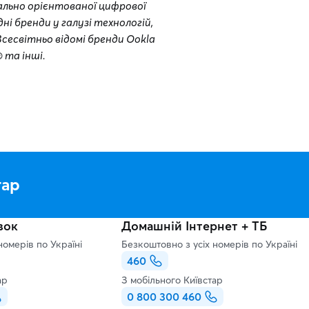
икально орієнтованої цифрової
ні бренди у галузі технологій,
 Всесвітньо відомі бренди Ookla
 та інші.
тар
зок
Домашній Інтернет + ТБ
номерів по Україні
Безкоштовно з усіх номерів по Україні
460
ар
З мобільного Київстар
0 800 300 460