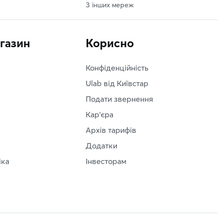
З інших мереж
агазин
Корисно
Конфіденційність
Ulab від Київстар
Подати звернення
Кар'єра
Архів тарифів
Додатки
іка
Інвесторам