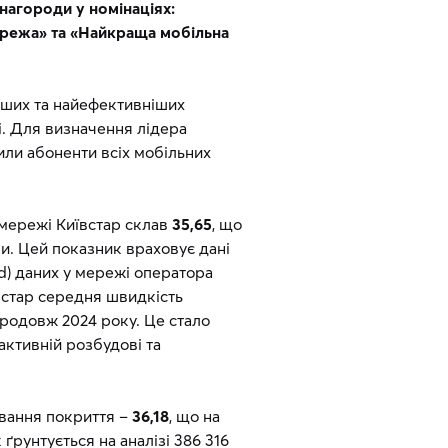
нагороди у номінаціях:
режа» та «Найкраща мобільна
дших та найефективніших
ті. Для визначення лідера
дили абоненти всіх мобільних
 мережі Київстар склав
35,65
, що
и. Цей показник враховує дані
d) даних у мережі оператора
встар середня швидкість
продовж 2024 року. Це стало
активній розбудові та
ування покриття –
36,18
, що на
ґрунтується на аналізі 386 316