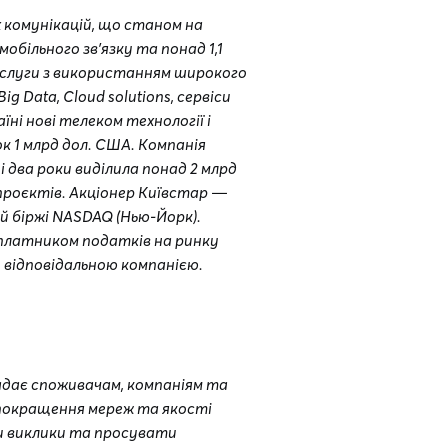
комунікацій, що станом на
обільного зв’язку та понад 1,1
ослуги з використанням широкого
g Data, Cloud solutions, сервіси
їні нові телеком технології і
к 1 млрд дол. США. Компанія
і два роки виділила понад 2 млрд
 проєктів. Акціонер Київстар —
й біржі NASDAQ (Нью-Йорк).
 платником податків на ринку
 відповідальною компанією.
 надає споживачам, компаніям та
 покращення мереж та якості
и виклики та просувати