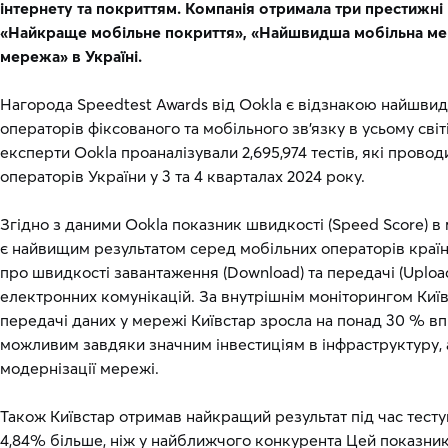
інтернету та покриттям. Компанія отримала три престижні 
«Найкраще мобільне покриття», «Найшвидша мобільна ме
мережа» в Україні.
Нагорода Speedtest Awards від Ookla є відзнакою найшви
операторів фіксованого та мобільного зв'язку в усьому сві
експерти Ookla проаналізували 2,695,974 тестів, які прово
операторів України у 3 та 4 кварталах 2024 року.
Згідно з даними Ookla показник швидкості (Speed Score) в
є найвищим результатом серед мобільних операторів країн
про швидкості завантаження (Download) та передачі (Uploa
електронних комунікацій. За внутрішнім моніторингом Киї
передачі даних у мережі Київстар зросла на понад 30 % в
можливим завдяки значним інвестиціям в інфраструктуру, 
модернізації мережі.
Також Київстар отримав найкращий результат під час тест
4,84% більше, ніж у найближчого конкурента Цей показник 