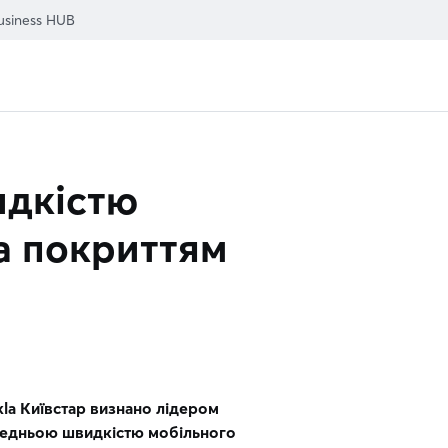
usiness HUB
идкістю
та покриттям
kla Київстар визнано лідером
ередньою швидкістю мобільного