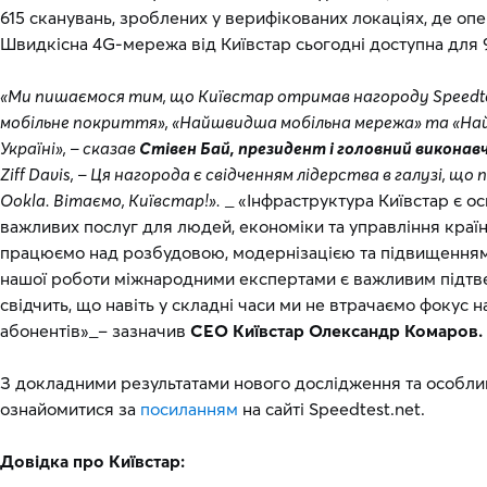
615 сканувань, зроблених у верифікованих локаціях, де опе
Швидкісна 4G-мережа від Київстар сьогодні доступна для 
«Ми пишаємося тим, що Київстар отримав нагороду Speedte
мобільне покриття», «Найшвидша мобільна мережа» та «На
Україні», – сказав
Стівен Бай, президент і головний виконав
Ziff Davis, – Ця нагорода є свідченням лідерства в галузі, 
Ookla. Вітаємо, Київстар!».
_ «Інфраструктура Київстар є о
важливих послуг для людей, економіки та управління країн
працюємо над розбудовою, модернізацією та підвищенням 
нашої роботи міжнародними експертами є важливим підтв
свідчить, що навіть у складні часи ми не втрачаємо фокус н
абонентів»_– зазначив
СЕО Київстар Олександр Комаров.
З докладними результатами нового дослідження та особли
ознайомитися за
посиланням
на сайті Speedtest.net.
Довідка про Київстар: