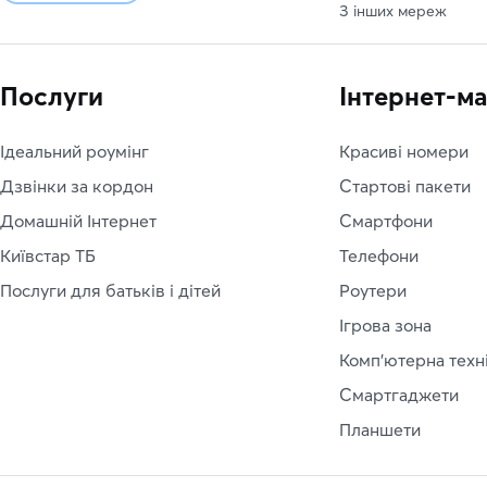
З інших мереж
Послуги
Інтернет-м
Ідеальний роумінг
Красиві номери
Дзвінки за кордон
Стартові пакети
Домашній Інтернет
Смартфони
Київстар ТБ
Телефони
Послуги для батьків і дітей
Роутери
Ігрова зона
Комп'ютерна техн
Смартгаджети
Планшети