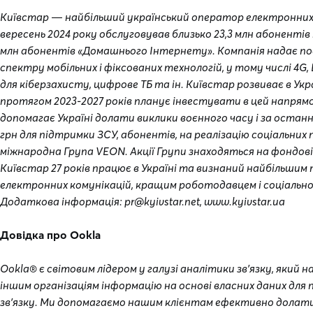
Київстар — найбільший український оператор електронних 
вересень 2024 року обслуговував близько 23,3 млн абонентів м
млн абонентів «Домашнього Інтернету». Компанія надає п
спектру мобільних і фіксованих технологій, у тому числі 4G, Bi
для кіберзахисту, цифрове ТБ та ін. Київстар розвиває в Укра
протягом 2023-2027 років планує інвестувати в цей напрямо
допомагає Україні долати виклики воєнного часу і за останн
грн для підтримки ЗСУ, абонентів, на реалізацію соціальних
міжнародна Група VEON. Акції Групи знаходяться на фондові
Київстар 27 років працює в Україні та визнаний найбільшим
електронних комунікацій, кращим роботодавцем і соціально
Додаткова інформація: pr@kyivstar.net, www.kyivstar.ua
Довідка про Ookla
Ookla® є світовим лідером у галузі аналітики зв'язку, який
іншим організаціям інформацію на основі власних даних для
зв'язку. Ми допомагаємо нашим клієнтам ефективно долат