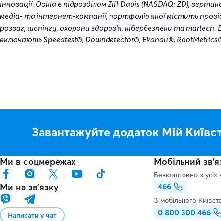
інновації. Ookla є підрозділом Ziff Davis (NASDAQ: ZD), верт
медіа- та інтернет-компанії, портфоліо якої містить провід
розваг, шопінгу, охорони здоров'я, кібербезпеки та martech.
включають Speedtest®, Downdetector®, Ekahau®, RootMetrics®
Завантажуйте додаток Мій Київс
Ми в соцмережах
Мобільний зв'я
Безкоштовно з усіх 
Ми на звʼязку
466
З мобільного Київст
0 800 300 466
Написати у чат