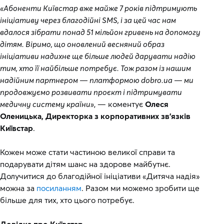
«Абоненти Київстар вже майже 7 років підтримують
ініціативу через благодійні SMS, і за цей час нам
вдалося зібрати понад 51 мільйон гривень на допомогу
дітям. Віримо, що оновлений весняний образ
ініціативи надихне ще більше людей дарувати надію
тим, хто її найбільше потребує. Тож разом із нашим
надійним партнером — платформою dobro.ua — ми
продовжуємо розвивати проєкт і підтримувати
медичну систему країни»
, — коментує
Олеся
Оленицька, Директорка з корпоративних зв’язків
Київстар
.
Кожен може стати частиною великої справи та
подарувати дітям шанс на здорове майбутнє.
Долучитися до благодійної ініціативи «Дитяча надія»
можна за
посиланням
. Разом ми можемо зробити ще
більше для тих, хто цього потребує.