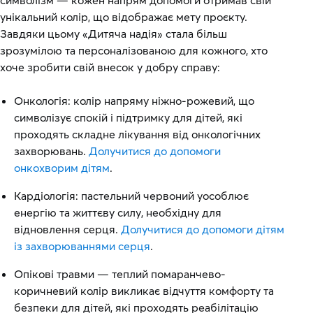
символізм — кожен напрям допомоги отримав свій
унікальний колір, що відображає мету проєкту.
Завдяки цьому «Дитяча надія» стала більш
зрозумілою та персоналізованою для кожного, хто
хоче зробити свій внесок у добру справу:
Онкологія: колір напряму ніжно-рожевий, що
символізує спокій і підтримку для дітей, які
проходять складне лікування від онкологічних
захворювань.
Долучитися до допомоги
онкохворим дітям
.
Кардіологія: пастельний червоний уособлює
енергію та життєву силу, необхідну для
відновлення серця.
Долучитися до допомоги дітям
із захворюваннями серця
.
Опікові травми — теплий помаранчево-
коричневий колір викликає відчуття комфорту та
безпеки для дітей, які проходять реабілітацію