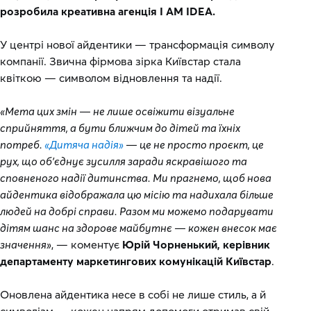
розробила креативна агенція I AM IDEA.
У центрі нової айдентики — трансформація символу
компанії. Звична фірмова зірка Київстар стала
квіткою — символом відновлення та надії.
«Мета цих змін — не лише освіжити візуальне
сприйняття, а бути ближчим до дітей та їхніх
потреб.
«Дитяча надія»
— це не просто проєкт, це
рух, що об'єднує зусилля заради яскравішого та
сповненого надії дитинства. Ми прагнемо, щоб нова
айдентика відображала цю місію та надихала більше
людей на добрі справи. Разом ми можемо подарувати
дітям шанс на здорове майбутнє — кожен внесок має
значення»
, — коментує
Юрій Чорненький, керівник
департаменту маркетингових комунікацій Київстар
.
Оновлена айдентика несе в собі не лише стиль, а й