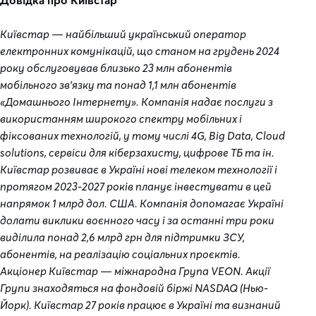
Довідка про Київстар
Київстар — найбільший український оператор
електронних комунікацій, що станом на грудень 2024
року обслуговував близько 23 млн абонентів
мобільного зв’язку та понад 1,1 млн абонентів
«Домашнього Інтернету». Компанія надає послуги з
використанням широкого спектру мобільних і
фіксованих технологій, у тому числі 4G, Big Data, Cloud
solutions, сервіси для кіберзахисту, цифрове ТБ та ін.
Київстар розвиває в Україні нові телеком технології і
протягом 2023-2027 років планує інвестувати в цей
напрямок 1 млрд дол. США. Компанія допомагає Україні
долати виклики воєнного часу і за останні три роки
виділила понад 2,6 млрд грн для підтримки ЗСУ,
абонентів, на реалізацію соціальних проєктів.
Акціонер Київстар — міжнародна Група VEON. Акції
Групи знаходяться на фондовій біржі NASDAQ (Нью-
Йорк). Київстар 27 років працює в Україні та визнаний