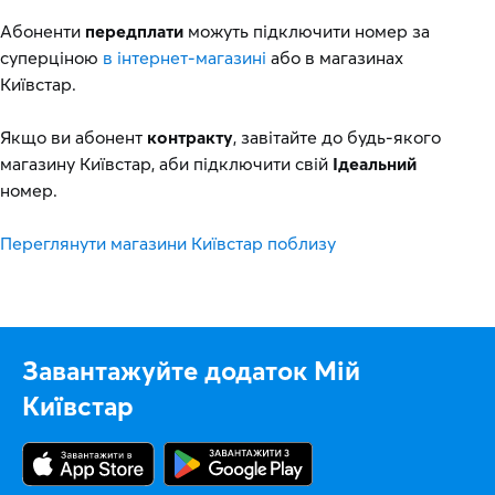
Абоненти
передплати
можуть підключити номер за
суперціною
в інтернет-магазині
або в магазинах
Київстар.
Якщо ви абонент
контракту
, завітайте до будь-якого
магазину Київстар, аби підключити свій
Ідеальний
номер.
Переглянути магазини Київстар поблизу
Завантажуйте додаток Мій
Київстар