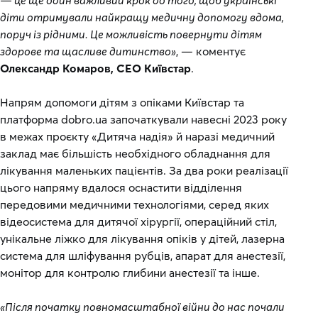
— це ще один важливий крок до того, щоб українські
діти отримували найкращу медичну допомогу вдома,
поруч із рідними. Це можливість повернути дітям
здорове та щасливе дитинство»
, — коментує
Олександр Комаров, СЕО Київстар
.
Напрям допомоги дітям з опіками Київстар та
платформа dobro.ua започаткували навесні 2023 року
в межах проєкту «Дитяча надія» й наразі медичний
заклад має більшість необхідного обладнання для
лікування маленьких пацієнтів. За два роки реалізації
цього напряму вдалося оснастити відділення
передовими медичними технологіями, серед яких
відеосистема для дитячої хірургії, операційний стіл,
унікальне ліжко для лікування опіків у дітей, лазерна
система для шліфування рубців, апарат для анестезії,
монітор для контролю глибини анестезії та інше.
«Після початку повномасштабної війни до нас почали