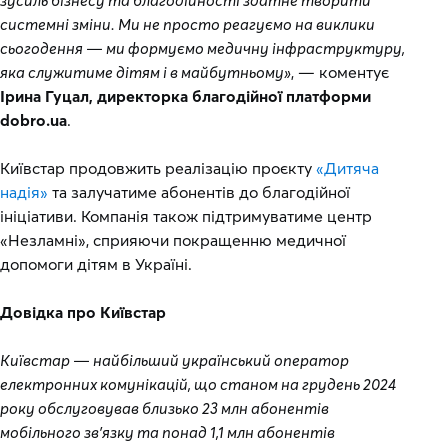
зусиль бізнесу та благодійності здатне творити
системні зміни. Ми не просто реагуємо на виклики
сьогодення — ми формуємо медичну інфраструктуру,
яка служитиме дітям і в майбутньому»
, — коментує
Ірина Гуцал, директорка благодійної платформи
dobro.ua
.
Київстар продовжить реалізацію проєкту
«Дитяча
надія»
та залучатиме абонентів до благодійної
ініціативи. Компанія також підтримуватиме центр
«Незламні», сприяючи покращенню медичної
допомоги дітям в Україні.
Довідка про Київстар
Київстар — найбільший український оператор
електронних комунікацій, що станом на грудень 2024
року обслуговував близько 23 млн абонентів
мобільного зв’язку та понад 1,1 млн абонентів