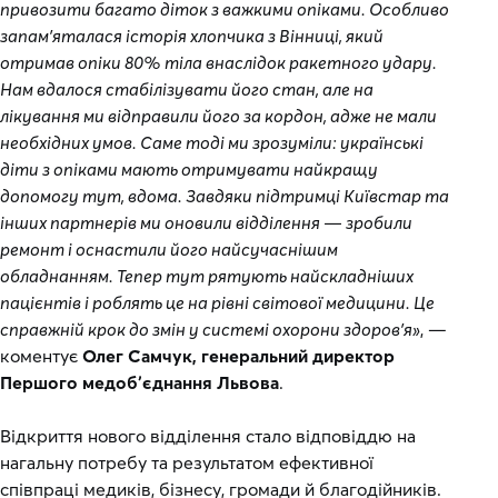
привозити багато діток з важкими опіками. Особливо
запам’яталася історія хлопчика з Вінниці, який
отримав опіки 80% тіла внаслідок ракетного удару.
Нам вдалося стабілізувати його стан, але на
лікування ми відправили його за кордон, адже не мали
необхідних умов. Саме тоді ми зрозуміли: українські
діти з опіками мають отримувати найкращу
допомогу тут, вдома. Завдяки підтримці Київстар та
інших партнерів ми оновили відділення — зробили
ремонт і оснастили його найсучаснішим
обладнанням. Тепер тут рятують найскладніших
пацієнтів і роблять це на рівні світової медицини. Це
справжній крок до змін у системі охорони здоров’я»
, —
коментує
Олег Самчук, генеральний директор
Першого медобʼєднання Львова
.
Відкриття нового відділення стало відповіддю на
нагальну потребу та результатом ефективної
співпраці медиків, бізнесу, громади й благодійників.