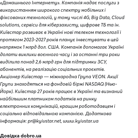
«Домашнього Інтернету». Компанія надає послуги з
використанням широкого спектру мобільних і
фіксованих технологій, у тому числі 4G, Big Data, Cloud
solutions, сервіси для кіберзахисту, цифрове ТБ та ін.
Київстар розвиває в Україні нові телеком технології і
протягом 2023-2027 років планує інвестувати в цей
напрямок 1 млрд дол. США. Компанія допомагає Україні
долати виклики воєнного часу і за останні три роки
виділила понад 2,6 млрд грн для підтримки ЗСУ,
абонентів, на реалізацію соціальних проєктів.
Акціонер Київстар — міжнародна Група VEON. Акції
Групи знаходяться на фондовій біржі NASDAQ (Нью-
Йорк). Київстар 27 років працює в Україні та визнаний
найбільшим платником податків на ринку
електронних комунікацій, кращим роботодавцем і
соціально відповідальною компанією. Додаткова
інформація: pr@kyivstar.net, www.kyivstar.ua
Довідка dobro.ua