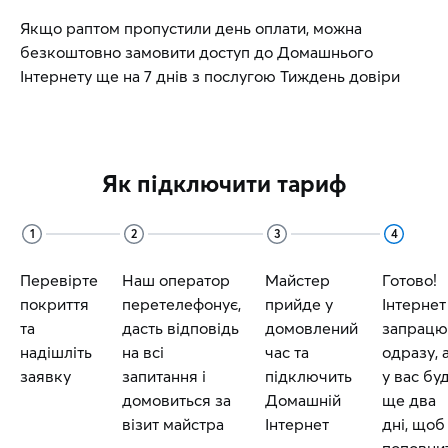
Якщо раптом пропустили день оплати, можна
безкоштовно замовити доступ до Домашнього
Інтернету ще на 7 днів з послугою Тиждень довіри
Як підключити тариф
1
2
3
4
Перевірте
Наш оператор
Майстер
Готово!
покриття
перетелефонує,
прийде у
Інтернет
та
дасть відповідь
домовлений
запрацю
надішліть
на всі
час та
одразу, 
заявку
запитання і
підключить
у вас бу
домовиться за
Домашній
ще два
візит майстра
Інтернет
дні, щоб
поповни