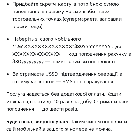
Придбайте скретч-карту із потрібною сумою
поповнення в нашому магазині або інших
торговельних точках (cупермаркети, заправки,
кіоски тощо)
Наберіть зі свого мобільного
*126*XXXXXXXXXXXXXX*380YYYYYYYYY# де
ХХХХХХХХХХХХХХ — код поповнення рахунку, а
380yyyyyyyyy — номер, який ви поповнюєте
Ви отримаєте USSD-підтвердження операції, а
отримувач коштів — SMS про нарахування
Послуга надається без додаткової оплати. Кошти
можна надіслати до 10 разів на добу. Отримати таке
поповнення — до шести разів.
Будь ласка, зверніть увагу.
Таким чином поповнити
свій мобільний з вашого ж номера не можна.