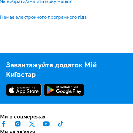
Як вибрати/змінити мову меню?
Немає електронного програмного гіда
Завантажуйте додаток Мій
Київстар
Ми в соцмережах
Ми на звʼязку