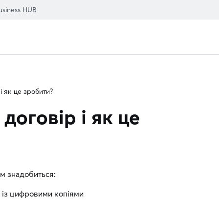
usiness HUB
і як це зробити?
договір і як це
ам знадобиться:
я із цифровими копіями