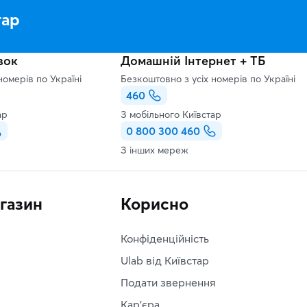
тар
зок
Домашній Інтернет + ТБ
номерів по Україні
Безкоштовно з усіх номерів по Україні
460
ар
З мобільного Київстар
0 800 300 460
З інших мереж
агазин
Корисно
Конфіденційність
Ulab від Київстар
Подати звернення
Кар'єра