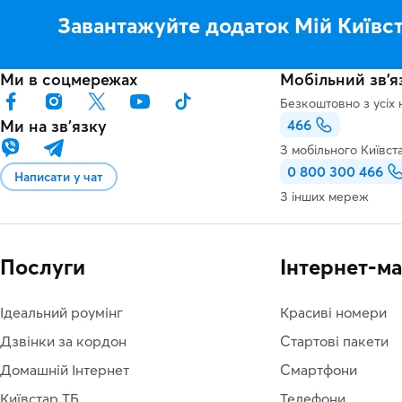
Завантажуйте додаток Мій Київс
Ми в соцмережах
Мобільний зв'я
Безкоштовно з усіх 
Ми на звʼязку
466
З мобільного Київст
0 800 300 466
Написати у чат
З інших мереж
Послуги
Інтернет-м
Ідеальний роумінг
Красиві номери
Дзвінки за кордон
Стартові пакети
Домашній Інтернет
Смартфони
Київстар ТБ
Телефони