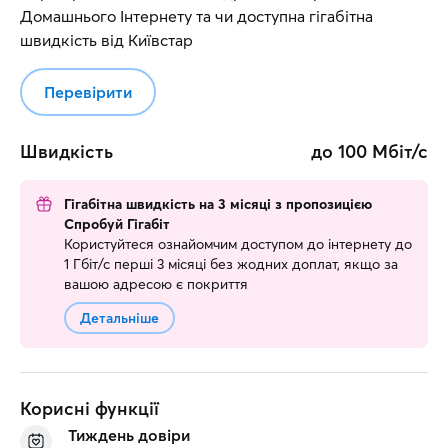
Домашнього Інтернету та чи доступна гігабітна
швидкість від Київстар
Перевірити
Швидкість
до
100
Мбіт/с
Гігабітна швидкість на 3 місяці з пропозицією
Спробуй Гігабіт
Користуйтеся ознайомчим доступом до інтернету до
1 Гбіт/с перші 3 місяці без жодних доплат, якщо за
вашою адресою є покриття
Детальніше
Корисні функції
Тиждень довіри