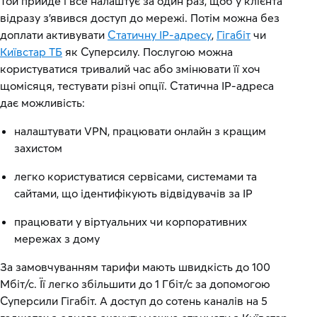
Той прийде і все налаштує за один раз, щоб у клієнта
відразу з’явився доступ до мережі. Потім можна без
доплати активувати
Статичну IP-адресу
,
Гігабіт
чи
Київстар ТБ
як Суперсилу. Послугою можна
користуватися тривалий час або змінювати її хоч
щомісяця, тестувати різні опції. Статична IP-адреса
дає можливість:
налаштувати VPN, працювати онлайн з кращим
захистом
легко користуватися сервісами, системами та
сайтами, що ідентифікують відвідувачів за IP
працювати у віртуальних чи корпоративних
мережах з дому
За замовчуванням тарифи мають швидкість до 100
Мбіт/с. Її легко збільшити до 1 Гбіт/с за допомогою
Суперсили Гігабіт. А доступ до сотень каналів на 5