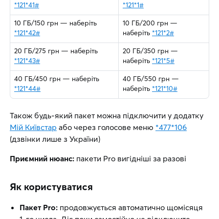
*121*41#
*121*1#
10 ГБ/150 грн — наберіть
10 ГБ/200 грн —
*121*42#
наберіть
*121*2#
20 ГБ/275 грн — наберіть
20 ГБ/350 грн —
*121*43#
наберіть
*121*5#
40 ГБ/450 грн — наберіть
40 ГБ/550 грн —
*121*44#
наберіть
*121*10#
Також будь-який пакет можна підключити у додатку
Мій Київстар
або через голосове меню
*477*106
(дзвінки лише з України)
Приємний нюанс:
пакети Pro вигідніші за разові
Як користуватися
Пакет Pro:
продовжується автоматично щомісяця