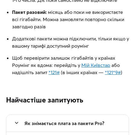
1-го числа. Діє поки самостійно не відключите
Пакет разовий:
місяць або поки не використаєте
всі гігабайти. Можна замовляти повторно скільки
завгодно разів
Додаткові пакети можна підключити, тільки якщо у
вашому тарифі доступний роумінг
Щоб перевірити залишок гігабайтів у країнах
Роумінг як вдома: перейдіть у
Мій Київстар
або
надішліть запит
*121#
(в інших країнах —
*121*9#
)
Найчастіше запитують
Як знімається плата за пакети Pro?