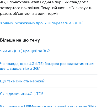
4G, її початковий етап і один з перших стандартів
четвертого покоління. Тому найчастіше їх вказують
разом, об'єднуючи в один термін.
Ходімо, розкажемо про інші переваги 4G (LTE)
Більше на цю тему
Чим 4G (LTE) кращий за 3G?
Чи правда, що з 4G (LTE) батарея розряджатиметься
ще швидше, ніж з 3G?
Що таке ємність мережі?
Як підключити 4G (LTE)?
Які переваги USIM-карт у порівнянні з простими SIM-