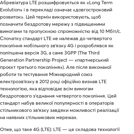
Абревіатура LTE розшифровується як «Long Term
Evolution» і в перекладі означає «довгостроковий
розвиток». Цей термін використовують, щоб
позначити бездротову мережу з підвищеними
вимогами та пропускною спроможністю від 10 Мбіт/с.
Спочатку стандарт LTE не належав до четвертого
покоління мобільного зв'язку 4G і розроблявся як
поліпшена версія 3G, а саме 3GPP (The Third
Generation Partnership Project — «партнерський
проєкт третього покоління»). Але після виконаної
роботи та тестування Міжнародний союз
електрозв'язку в 2012 році офіційно визнав LTE
технологією, яка відповідає всім вимогам
бездротового з'єднання четвертого покоління. Цей
стандарт набув великої популярності в операторів
стільникового зв'язку завдяки можливості реалізації
на наявних стільникових мережах.
Отже, що таке 4G (LTE): LTE — це складова технології