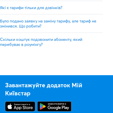
Які є тарифи тільки для дзвінків?
Було подано заявку на заміну тарифу, але тариф не
змінився. Що робити?
Скільки коштує подзвонити абоненту, який
перебуває в роумінгу?
Завантажуйте додаток Мій
Київстар