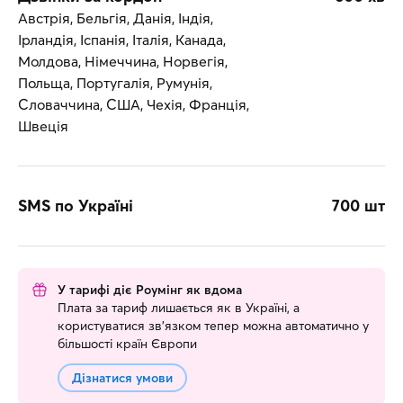
Республіка, Північна Македонія,
Австрія, Бельгія, Данія, Індія,
Пуерто-Рико, Сальвадор, Самоа,
Ірландія, Іспанія, Італія, Канада,
Саудівська Аравія, Сербія, Сінгапур,
Молдова, Німеччина, Норвегія,
США, Судан, Таджикистан, Тайвань,
Польща, Португалія, Румунія,
Таїланд, Танзанія, Тонга, Туніс,
Словаччина, США, Чехія, Франція,
Туреччина, Узбекистан, Уругвай,
Швеція
Фарерські острови, Фіджі, Філіппіни,
Чилі, Чорногорія, Швейцарія, Шрі-
Ланка, Японія
SMS по Україні
700 шт
У тарифі діє Роумінг як вдома
Плата за тариф лишається як в Україні, а
користуватися зв’язком тепер можна автоматично у
більшості країн Європи
Дізнатися умови