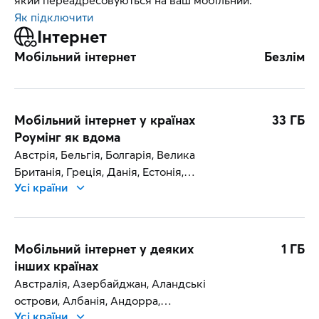
який переадресовуються на ваш мобільний.
Як підключити
Інтернет
Мобільний інтернет
Безлім
Мобільний інтернет у країнах
33 ГБ
Роумінг як вдома
Австрія, Бельгія, Болгарія, Велика
Британія, Греція, Данія, Естонія,
Усі країни
Ірландія, Ісландія, Іспанія, Італія, Кіпр,
Латвія, Литва, Ліхтенштейн,
Люксембург, Мальта, Молдова,
Нідерланди, Німеччина, Норвегія,
Мобільний інтернет у деяких
1 ГБ
Польща, Португалія, Румунія,
інших країнах
Словаччина, Словенія, Угорщина,
Австралія, Азербайджан, Аландські
Фінляндія, Франція, Хорватія, Чехія,
острови, Албанія, Андорра,
Швеція
Усі країни
Аргентина, Аруба, Афганістан,