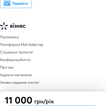
Підтримка
Платформа Мій Київстар
Соціальні проєкти
Конфіденційність
Про нас
Адреси магазинів
Умови надання послуг
11 000
грн/рiк
© 1997 - 2026 ПрАТ «Київстар». Всі права захищено.