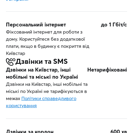
Бангладеш, Бахрейн, Боснія та
Герцеговина, Бразилія, В'єтнам,
Вірменія, Гватемала, Гонконг,
Персональний інтернет
до 1 Гбіт/с
Гренландія, Грузія, Демократична
Фіксований інтернет для роботи з
Республіка Конго, Домініканська
дому. Користуйтеся без додаткової
Республіка, Еквадор, Єгипет, Ізраїль,
плати, якщо в будинку є покриття від
Індія, Індонезія, Ірак, Йорданія,
Київстар
Казахстан, Канада, Катар, Кенія,
Дзвінки та SMS
Киргизстан, Китай, Колумбія, Коста-
Дзвінки на Київстар, інші
Нетарифіковані
Рика, Кот-д'Івуар, Кувейт, Ліберія,
мобільні та міські по Україні
Маврикій, Мадагаскар, Макао,
Дзвінки на Київстар, інші мобільні та
Малайзія, Малі, Мексика, Монако,
міські по Україні не тарифікуються в
Нігерія, Нікарагуа, Нова Зеландія,
межах
Політики справедливого
Об'єднані Арабські Емірати, Оман,
користування
острови Теркс і Кайкос, Пакистан,
Палестина, Панама, Папуа-Нова
Гвінея, Парагвай, Перу, Південна
Корея, Південно-Африканська
Дзвінки за кордон
600 хв