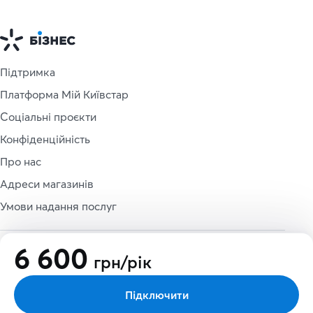
Підтримка
Платформа Мій Київстар
Соціальні проєкти
Конфіденційність
Про нас
Адреси магазинів
Умови надання послуг
6 600
грн/рiк
© 1997 - 2026 ПрАТ «Київстар». Всі права захищено.
Використання матеріалів цього сайту можливе тільки
за умови попередньої письмової згоди «Київстар».
Підключити