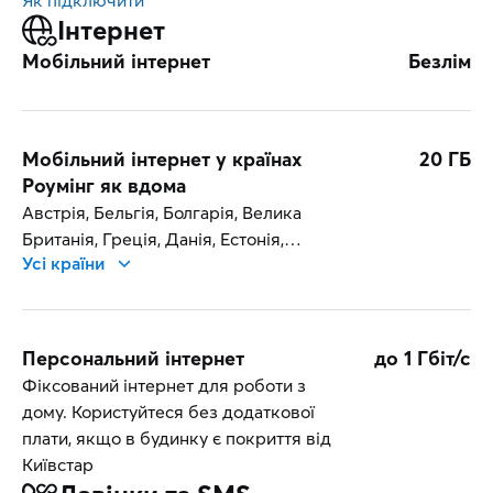
Як підключити
Інтернет
Мобільний інтернет
Безлім
Мобільний інтернет у країнах
20 ГБ
Роумінг як вдома
Австрія, Бельгія, Болгарія, Велика
Британія, Греція, Данія, Естонія,
Усі країни
Ірландія, Ісландія, Іспанія, Італія, Кіпр,
Латвія, Литва, Ліхтенштейн,
Люксембург, Мальта, Молдова,
Нідерланди, Німеччина, Норвегія,
Персональний інтернет
до 1 Гбіт/с
Польща, Португалія, Румунія,
Фіксований інтернет для роботи з
Словаччина, Словенія, Угорщина,
дому. Користуйтеся без додаткової
Фінляндія, Франція, Хорватія, Чехія,
плати, якщо в будинку є покриття від
Швеція
Київстар