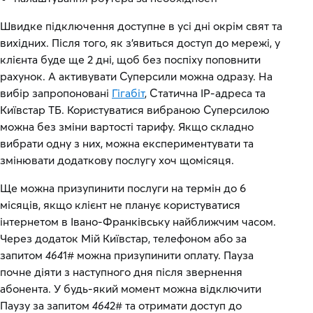
Швидке підключення доступне в усі дні окрім свят та
вихідних. Після того, як з’явиться доступ до мережі, у
клієнта буде ще 2 дні, щоб без поспіху поповнити
рахунок. А активувати Суперсили можна одразу. На
вибір запропоновані
Гігабіт
, Статична IP-адреса та
Київстар ТБ. Користуватися вибраною Суперсилою
можна без зміни вартості тарифу. Якщо складно
вибрати одну з них, можна експериментувати та
змінювати додаткову послугу хоч щомісяця.
Ще можна призупинити послуги на термін до 6
місяців, якщо клієнт не планує користуватися
інтернетом в Івано-Франківську найближчим часом.
Через додаток Мій Київстар, телефоном або за
запитом
464
1# можна призупинити оплату. Пауза
почне діяти з наступного дня після звернення
абонента. У будь-який момент можна відключити
Паузу за запитом
464
2# та отримати доступ до