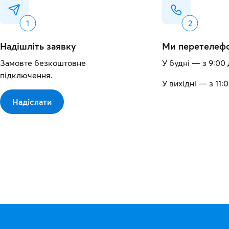
Надішліть заявку
Ми перетелеф
Замовте безкоштовне
У будні — з 9:00 
підключення.
У вихідні — з 11:0
Надіслати