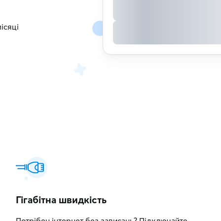
ісяці
Гігабітна швидкість
Потрібен інтернет без зависань? Підключайте