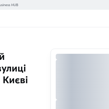
usiness HUB
й
вулиці
 Києві