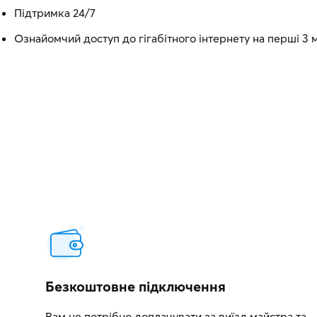
Підтримка 24/7
Ознайомчий доступ до гігабітного інтернету на перші 3 м
Безкоштовне підключення
Вам не потрібно доплачувати за виїзд майстра та