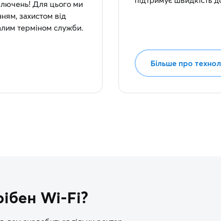
підтримує швидкість до 
дключень! Для цього ми
ням, захистом від
валим терміном служби.
Більше про техно
ібен Wi-Fi?