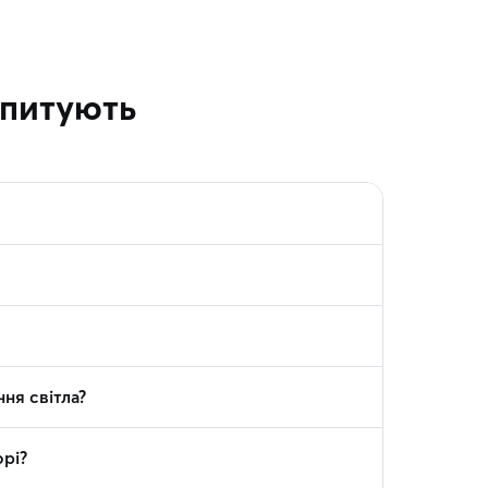
апитують
ня світла?
рі?