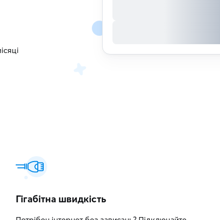
ісяці
Гігабітна швидкість
Потрібен інтернет без зависань? Підключайте