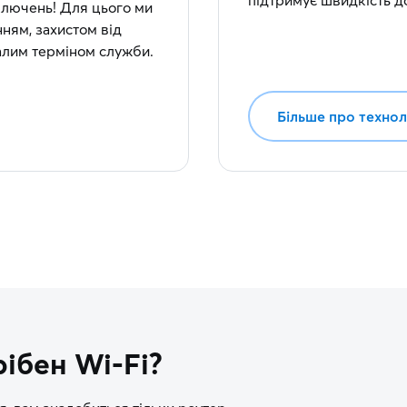
підтримує швидкість до 
дключень! Для цього ми
ням, захистом від
валим терміном служби.
Більше про техно
ібен Wi-Fi?