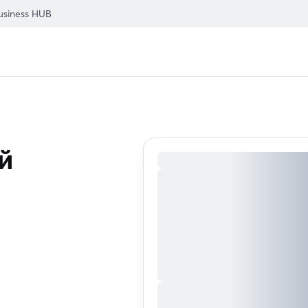
usiness HUB
й