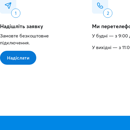
Надішліть заявку
Ми перетелеф
Замовте безкоштовне
У будні — з 9:00 
підключення.
У вихідні — з 11:0
Надіслати