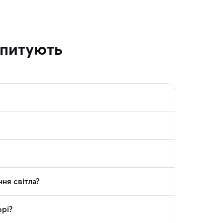
апитують
ня світла?
рі?