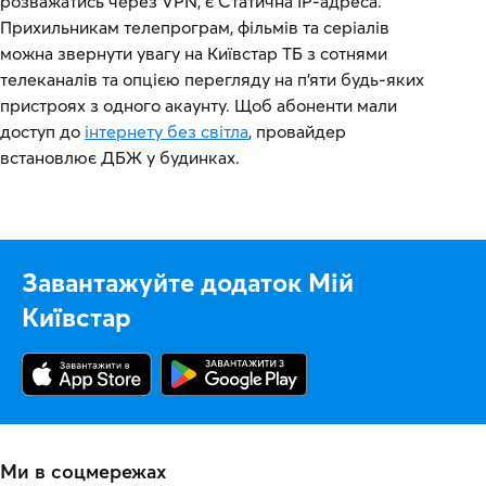
розважатись через VPN, є Статична IP-адреса.
Прихильникам телепрограм, фільмів та серіалів
можна звернути увагу на Київстар ТБ з сотнями
телеканалів та опцією перегляду на п'яти будь-яких
пристроях з одного акаунту. Щоб абоненти мали
доступ до
інтернету без світла
, провайдер
встановлює ДБЖ у будинках.
Завантажуйте додаток Мій
Київстар
Ми в соцмережах