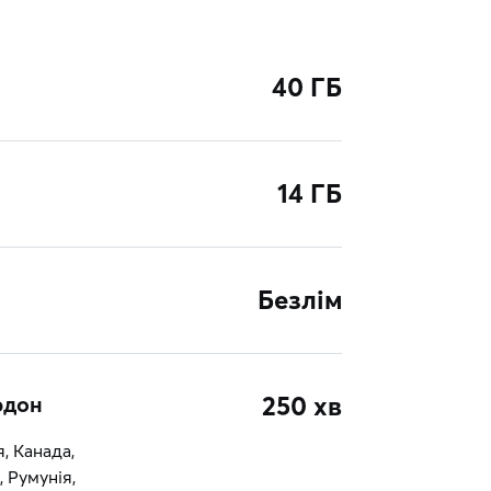
40 ГБ
14 ГБ
Безлім
ордон
250 хв
я, Канада,
 Румунія,