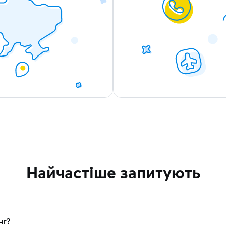
Найчастіше запитують
нг?