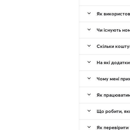
Як використову
Чи існують ном
Скільки коштую
На які додатки
Чому мені прих
Як працюватим
Що робити, як
Як перевірити 