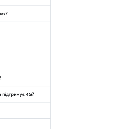
нах?
?
е підтримує 4G?