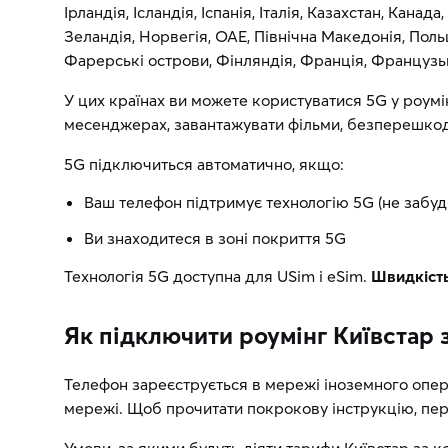
Ірландія, Ісландія, Іспанія, Італія, Казахстан, Кан
Зеландія, Норвегія, ОАЕ, Північна Македонія, Поль
Фарерські острови, Фінляндія, Франція, Французьк
У цих країнах ви можете користуватися 5G у роум
месенджерах, завантажувати фільми, безперешкодно
5G підключиться автоматично, якщо:
Ваш телефон підтримує технологію 5G (не забудь
Ви знаходитеся в зоні покриття 5G
Технологія 5G доступна для USim і eSim.
Швидкість
Як підключити роумінг Київстар 
Телефон зареєструється в мережі іноземного опе
мережі. Щоб прочитати покрокову інструкцію, пер