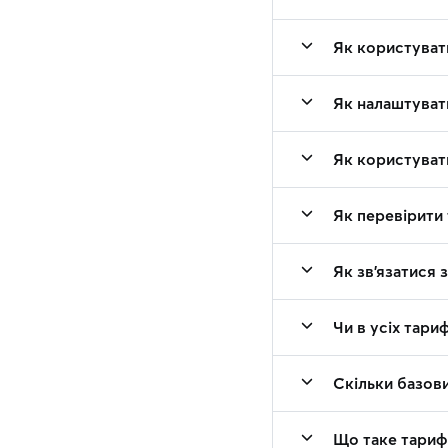
Як користуват
Як налаштуват
Як користуват
Як перевірити 
Як зв'язатися 
Чи в усіх тари
Скільки базови
Що таке тарифна