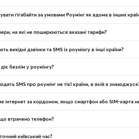
вати гігабайти за умовами Роумінг як вдома в інших краї
ери, на які не поширюються вказані тарифи?
ть вихідні дзвінки та SMS із роумінгу в інші країни?
 діє безлім у роумінгу?
одять SMS про роумінг не тієї країни, в якій я знаходжуся
е інтернет за кордоном, якщо смартфон або SIM-карта н
що втрачено телефон?
точний київський час?