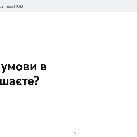
usiness HUB
 умови в
ушаєте?