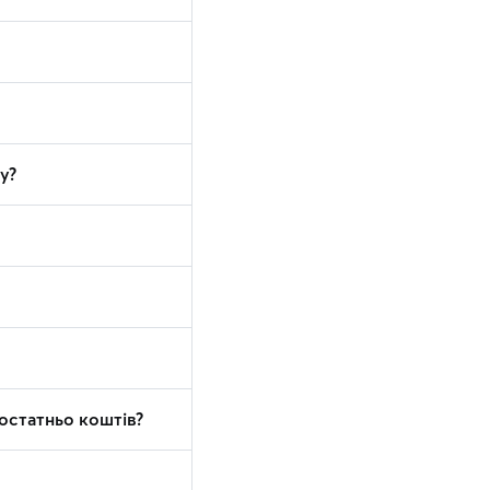
у?
достатньо коштів?