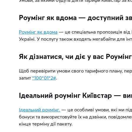
Умови, за якими будуть діяти тарифи Київстар за к
Роумінг як вдома — доступний зв
Роумінг як вдома
— це спеціальна пропозиція від К
Україні. У послугу також входять мегабайти для інт
Як дізнатися, чи діє у вас Роумін
Щоб перевірити умови свого тарифного плану, пер
запит
*100*01*2#
.
Ідеальний роумінг Київстар — ви
Ідеальний роумінг.
— це особливі умови, які ми пі
бонуси та використовуйте їх на дзвінки, повідомле
кінця терміну дії пакету.