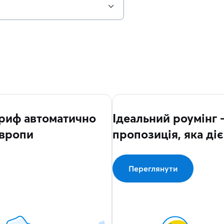
ариф автоматично
Ідеальний роумінг 
Європи
пропозиція, яка ді
Переглянути