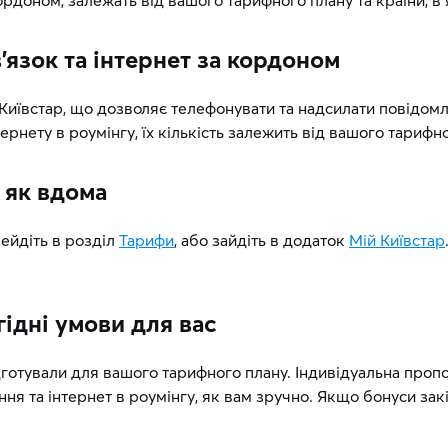
ордоном, залежать від вашого тарифного плану та країни, в
’язок та інтернет за кордоном
иївстар, що дозволяє телефонувати та надсилати повідомлен
ернету в роумінгу, їх кількість залежить від вашого тарифн
г як вдома
ейдіть в розділ
Тарифи
, або зайдіть в додаток
Мій Київстар
гідні умови для вас
дготували для вашого тарифного плану. Індивідуальна пропо
ння та інтернет в роумінгу, як вам зручно. Якщо бонуси закі