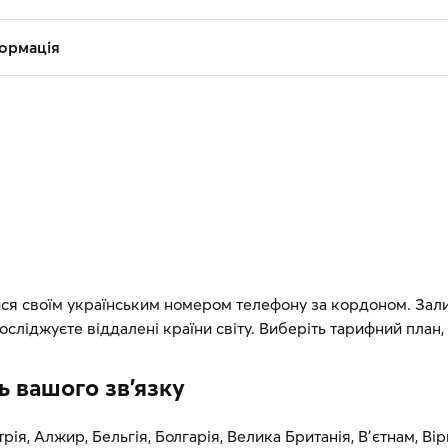
ормація
ся своїм українським номером телефону за кордоном. Залиш
сліджуєте віддалені країни світу. Виберіть тарифний план
ь вашого зв’язку
трія, Алжир, Бельгія, Болгарія, Велика Британія, Вʼєтнам, Вірм