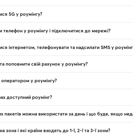
ися 5G у роумінгу?
и телефон у роумінгу і підключитися до мережі?
ися інтернетом, телефонувати та надсилати SMS у роумінг
та поповнити свій рахунок у роумінгу?
з оператором у роумінгу?
фах доступний роумінг?
х пакетів можна використати за день і що буде, якщо не
 зона і які країни входять до 1-ї, 2-ї та 3-ї зони?