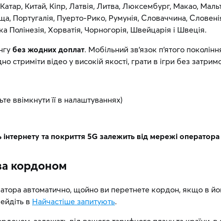
ада, Катар, Китай, Кіпр, Латвія, Литва, Люксембург, Макао, М
ща, Португалія, Пуерто-Рико, Румунія, Словаччина, Словені
а Полінезія, Хорватія, Чорногорія, Швейцарія і Швеція.
інгу
без жодних доплат
. Мобільний зв’язок п’ятого поколін
 стриміти відео у високій якості, грати в ігри без затрим
те ввімкнути її в налаштуваннях)
 інтернету та покриття 5G залежить від мережі оператора к
за кордоном
ратора автоматично, щойно ви перетнете кордон, якщо в й
ейдіть в
Найчастіше запитують
.