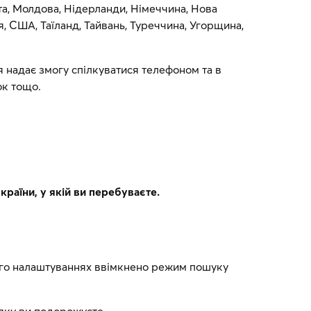
альта, Молдова, Нідерланди, Німеччина, Нова
я, США, Таїланд, Тайвань, Туреччина, Угорщина,
ня надає змогу спілкуватися телефоном та в
ок тощо.
раїни, у якій ви перебуваєте.
ого налаштуваннях ввімкнено режим пошуку