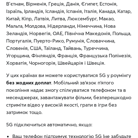
Вʼєтнам, Вірменія, Греція, Данія, Єгипет, Естонія,
Ізраїль, Ірландія, Ісландія, Іспанія, Італія, Канада, Катар,
Китай, Кіпр, Латвія, Литва, Люксембург, Макао,
Мальта, Молдова, Нідерланди, Німеччина, Нова
Зеландія, Норвегія, ОАЕ, Північна Македонія, Польща,
Португалія, Пуерто-Рико, Румунія, Словаччина,
Словенія, США, Таїланд, Тайвань, Туреччина,
Угорщина, Фінляндія, Франція, Французька Полінезія,
Хорватія, Чорногорія, Швейцарія і Швеція.
У цих країнах ви можете користуватися 5G у роумінгу
без жодних доплат
. Мобільний зв’язок п’ятого
покоління надає змогу спілкуватися телефоном та в
месенджерах, завантажувати фільми, безперешкодно
стриміти відео у високій якості, грати в ігри без
затримок тощо.
5G підключиться автоматично, якщо:
Ваш телефон підтримує технологію 5G (не забудьте