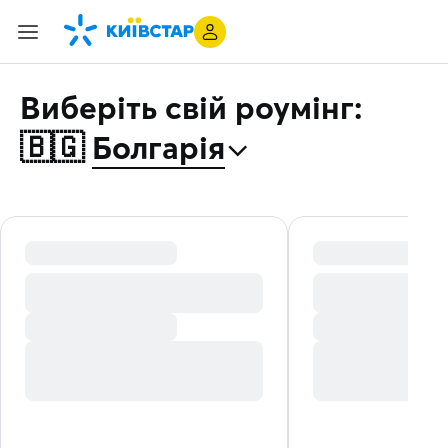
Виберіть свій роумінг:
⌃
🇧🇬
Болгарія