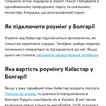
Плануєте літню подорож в Золоті Піски? Побувайте в
однойменному природному парку та скельному
монастирі Аланджа, що розташований поруч.
Як підключити роумінг у Болгарії
Роумінг від Київстар підключиться автоматично, як
тільки ви перетнете кордон. Телефон знайде мережу
іноземного оператора та під’єднається до неї. Якщо
цього не сталося,
перевірте налаштування телефону
.
Яка вартість роумінгу Київстар у
Болгарії
Якщо у ваш тарифний план Київстар входить послуга
Роумінг як вдома
, то дзвінки й повідомлення в
Болгарії будуть коштувати, як в Україні. В неї також
включена певна кількість мегабайтів. Щоб дізнатись