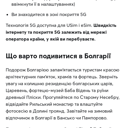
ввімкнути її в налаштуваннях)
Ви знаходитеся в зоні покриття 5G
Технологія 5G доступна для USim і eSim.
Швидкість
інтернету та покриття 5G залежить від мережі
оператора країни, у якій ви перебуваєте.
Що варто подивитися в Болгарії
Подорож Болгарією запам’ятається туристам красою
архітектурних пам’яток, храмів та фортець. Зверніть
увагу на колишню резиденцію болгарських царів,
Царевень, фортецю-музей Баба Відень та руїни
древньої Пліски. Прогуляйтеся по Старому Несебру,
відвідайте Рильський монастир та влаштуйте
фотосесію в Долині троянд. Завітайте на зимовий
відпочинок в Болгарії в Бансько чи Пампорово.