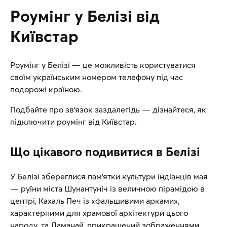
Роумінг у Белізі від
Київстар
Роумінг у Белізі — це можливість користуватися
своїм українським номером телефону під час
подорожі країною.
Подбайте про зв’язок заздалегідь — дізнайтеся, як
підключити роумінг від Київстар.
Що цікавого подивитися в Белізі
У Белізі збереглися пам’ятки культури індіанців мая
— руїни міста Шунантуніч із величною пірамідою в
центрі, Кахаль Печ із «фальшивими арками»,
характерними для храмової архітектури цього
народу, та Ламанай, прикрашений зображеннями