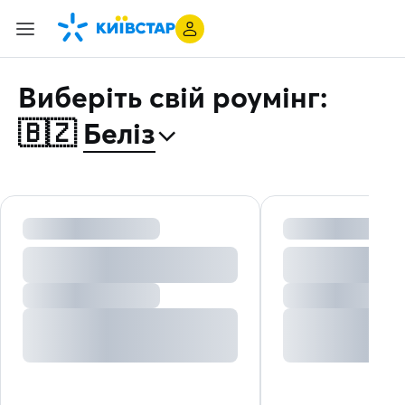
Виберіть свій роумінг:
⌃
🇧🇿
Беліз