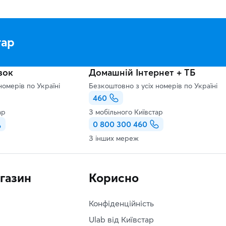
тар
зок
Домашній Інтернет + ТБ
номерів по Україні
Безкоштовно з усіх номерів по Україні
460
ар
З мобільного Київстар
0 800 300 460
З інших мереж
агазин
Корисно
Конфіденційність
Ulab від Київстар