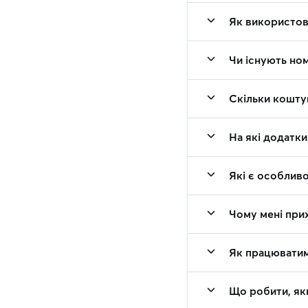
Як використову
Чи існують ном
Скільки коштую
На які додатки
Які є особливо
Чому мені прих
Як працюватим
Що робити, як