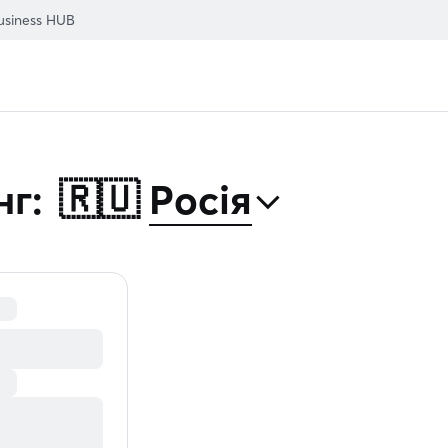
usiness HUB
⌃
нг:
🇷🇺
Росія