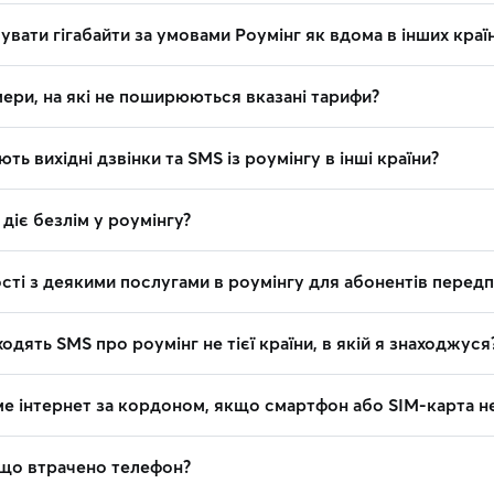
вати гігабайти за умовами Роумінг як вдома в інших краї
ери, на які не поширюються вказані тарифи?
ть вихідні дзвінки та SMS із роумінгу в інші країни?
 діє безлім у роумінгу?
сті з деякими послугами в роумінгу для абонентів перед
одять SMS про роумінг не тієї країни, в якій я знаходжуся
е інтернет за кордоном, якщо смартфон або SIM-карта н
що втрачено телефон?