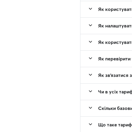
Як користуват
Як налаштуват
Як користуват
Як перевірити 
Як зв'язатися 
Чи в усіх тари
Скільки базови
Що таке тарифна