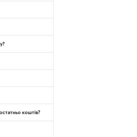
у?
достатньо коштів?