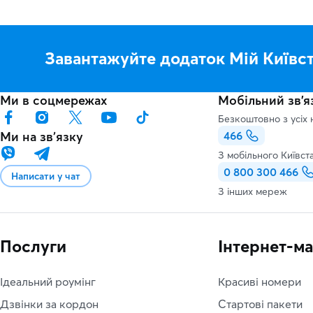
Завантажуйте додаток Мій Київс
Ми в соцмережах
Мобільний зв'я
Безкоштовно з усіх 
Ми на звʼязку
466
З мобільного Київст
0 800 300 466
Написати у чат
З інших мереж
Послуги
Інтернет-м
Ідеальний роумінг
Красиві номери
Дзвінки за кордон
Стартові пакети