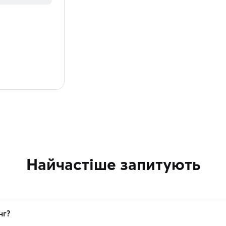
Найчастіше запитують
нг?