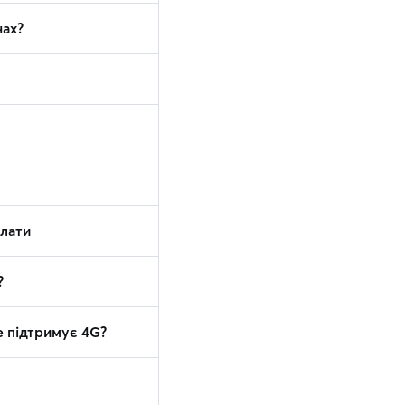
нах?
плати
?
е підтримує 4G?