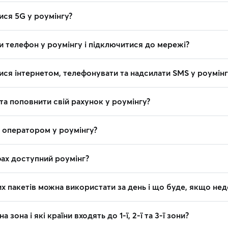
ися 5G у роумінгу?
и телефон у роумінгу і підключитися до мережі?
ися інтернетом, телефонувати та надсилати SMS у роумінг
та поповнити свій рахунок у роумінгу?
з оператором у роумінгу?
фах доступний роумінг?
х пакетів можна використати за день і що буде, якщо не
 зона і які країни входять до 1-ї, 2-ї та 3-ї зони?