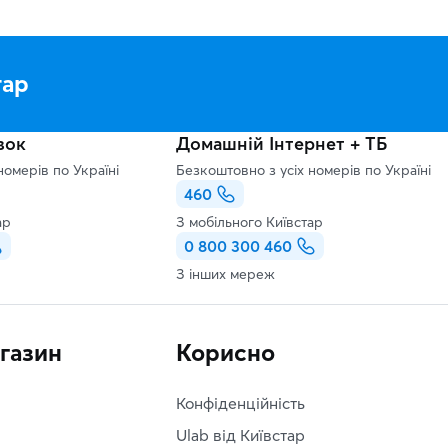
тар
зок
Домашній Інтернет + ТБ
номерів по Україні
Безкоштовно з усіх номерів по Україні
460
ар
З мобільного Київстар
0 800 300 460
З інших мереж
агазин
Корисно
Конфіденційність
Ulab від Київстар