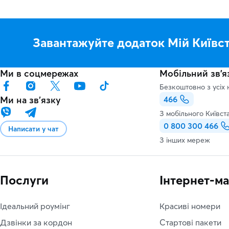
Завантажуйте додаток Мій Київс
Ми в соцмережах
Мобільний зв'я
Безкоштовно з усіх 
Ми на звʼязку
466
З мобільного Київст
0 800 300 466
Написати у чат
З інших мереж
Послуги
Інтернет-м
Ідеальний роумінг
Красиві номери
Дзвінки за кордон
Стартові пакети