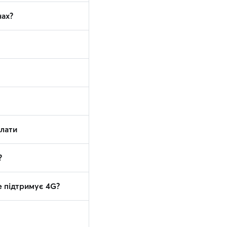
нах?
плати
?
е підтримує 4G?