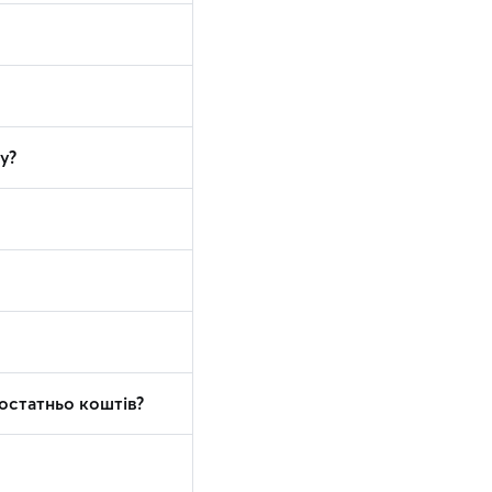
у?
достатньо коштів?