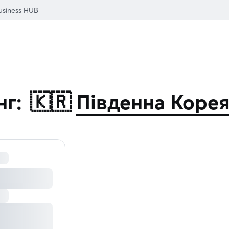
usiness HUB
нг:
🇰🇷
Південна Коре