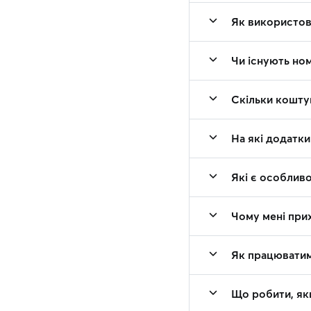
Як використову
Чи існують ном
Скільки коштую
На які додатки
Які є особливо
Чому мені прих
Як працюватим
Що робити, як