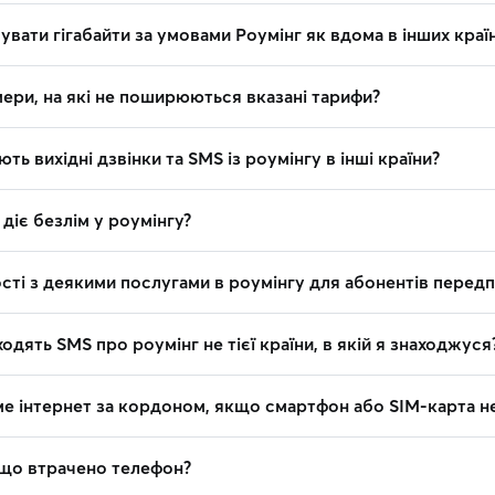
вати гігабайти за умовами Роумінг як вдома в інших краї
ери, на які не поширюються вказані тарифи?
ть вихідні дзвінки та SMS із роумінгу в інші країни?
 діє безлім у роумінгу?
сті з деякими послугами в роумінгу для абонентів перед
одять SMS про роумінг не тієї країни, в якій я знаходжуся
е інтернет за кордоном, якщо смартфон або SIM-карта н
що втрачено телефон?