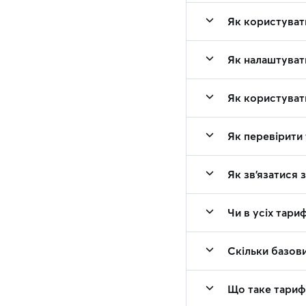
Як користуват
Як налаштуват
Як користуват
Як перевірити 
Як зв'язатися 
Чи в усіх тари
Скільки базови
Що таке тарифна