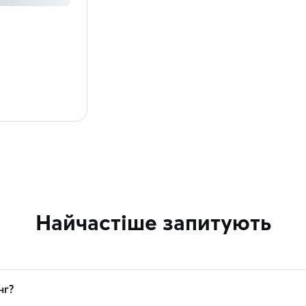
Найчастіше запитують
нг?