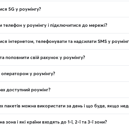
ися 5G у роумінгу?
и телефон у роумінгу і підключитися до мережі?
ися інтернетом, телефонувати та надсилати SMS у роумінг
та поповнити свій рахунок у роумінгу?
з оператором у роумінгу?
фах доступний роумінг?
х пакетів можна використати за день і що буде, якщо не
 зона і які країни входять до 1-ї, 2-ї та 3-ї зони?