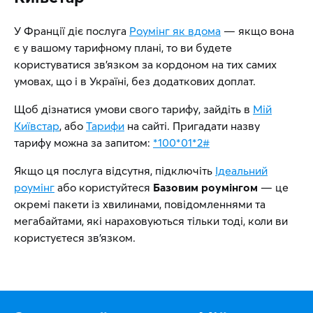
У Франції діє послуга
Роумінг як вдома
— якщо вона
є у вашому тарифному плані, то ви будете
користуватися зв’язком за кордоном на тих самих
умовах, що і в Україні, без додаткових доплат.
Щоб дізнатися умови свого тарифу, зайдіть в
Мій
Київстар
, або
Тарифи
на сайті. Пригадати назву
тарифу можна за запитом:
*100*01*2#
Якщо ця послуга відсутня, підключіть
Ідеальний
роумінг
або користуйтеся
Базовим роумінгом
— це
окремі пакети із хвилинами, повідомленнями та
мегабайтами, які нараховуються тільки тоді, коли ви
користуєтеся зв’язком.