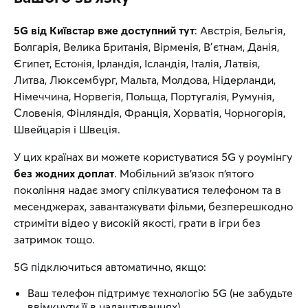
5G від Київстар вже доступний тут
: Австрія, Бельгія,
Болгарія, Велика Британія, Вірменія, Вʼєтнам, Данія,
Єгипет, Естонія, Ірландія, Ісландія, Італія, Латвія,
Литва, Люксембург, Мальта, Молдова, Нідерланди,
Німеччина, Норвегія, Польща, Португалія, Румунія,
Словенія, Фінляндія, Франція, Хорватія, Чорногорія,
Швейцарія і Швеція.
У цих країнах ви можете користуватися 5G у роумінгу
без жодних доплат
. Мобільний зв’язок п’ятого
покоління надає змогу спілкуватися телефоном та в
месенджерах, завантажувати фільми, безперешкодно
стриміти відео у високій якості, грати в ігри без
затримок тощо.
5G підключиться автоматично, якщо:
Ваш телефон підтримує технологію 5G (не забудьте
ввімкнути її в налаштуваннях)