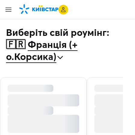
Виберіть свій роумінг:
🇫🇷
Франція (+
⌃
о.Корсика)