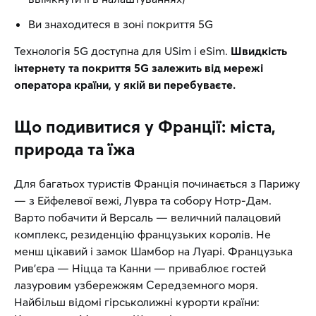
Ви знаходитеся в зоні покриття 5G
Технологія 5G доступна для USim і eSim.
Швидкість
інтернету та покриття 5G залежить від мережі
оператора країни, у якій ви перебуваєте.
Що подивитися у Франції: міста,
природа та їжа
Для багатьох туристів Франція починається з Парижу
— з Ейфелевої вежі, Лувра та собору Нотр-Дам.
Варто побачити й Версаль — величний палацовий
комплекс, резиденцію французьких королів. Не
менш цікавий і замок Шамбор на Луарі. Французька
Рив’єра — Ніцца та Канни — приваблює гостей
лазуровим узбережжям Середземного моря.
Найбільш відомі гірськолижні курорти країни: