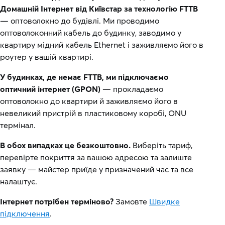
Домашній Інтернет від Київстар за технологію FTTB
— оптоволокно до будівлі. Ми проводимо
оптоволоконний кабель до будинку, заводимо у
квартиру мідний кабель Ethernet і заживляємо його в
роутер у вашій квартирі.
У будинках, де немає FTTB, ми підключаємо
оптичний інтернет (GPON)
— прокладаємо
оптоволокно до квартири й заживляємо його в
невеликий пристрій в пластиковому коробі, ONU
термінал.
В обох випадках це безкоштовно.
Виберіть тариф,
перевірте покриття за вашою адресою та залиште
заявку — майстер приїде у призначений час та все
налаштує.
Інтернет потрібен терміново?
Замовте
Швидке
підключення
.