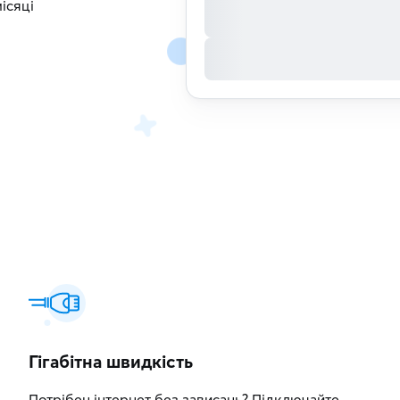
ісяці
Гігабітна швидкість
Потрібен інтернет без зависань? Підключайте