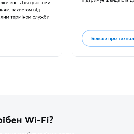
підтримує швидкість до 
дключень! Для цього ми
ням, захистом від
валим терміном служби.
Більше про техно
ібен Wi-Fi?