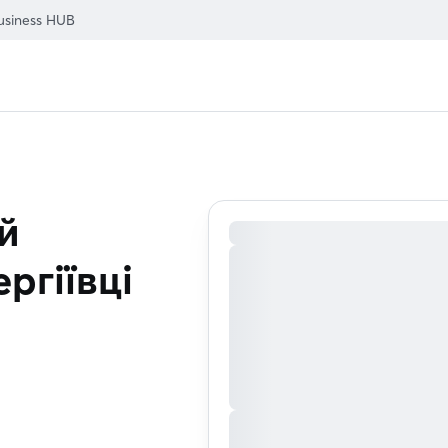
usiness HUB
й
ергіївці