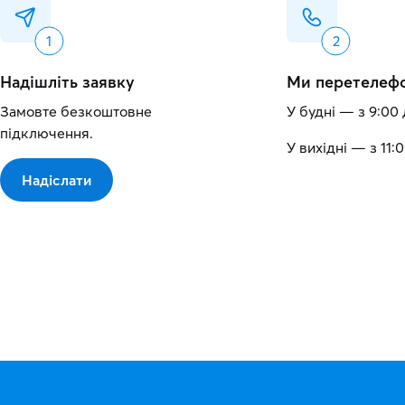
Надішліть заявку
Ми перетелеф
Замовте безкоштовне
У будні — з 9:00 
підключення.
У вихідні — з 11:0
Надіслати