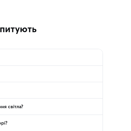
апитують
ня світла?
рі?