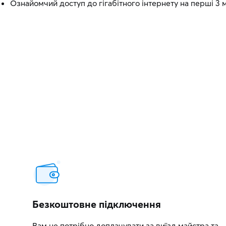
Ознайомчий доступ до гігабітного інтернету на перші 3 м
Безкоштовне підключення
Вам не потрібно доплачувати за виїзд майстра та